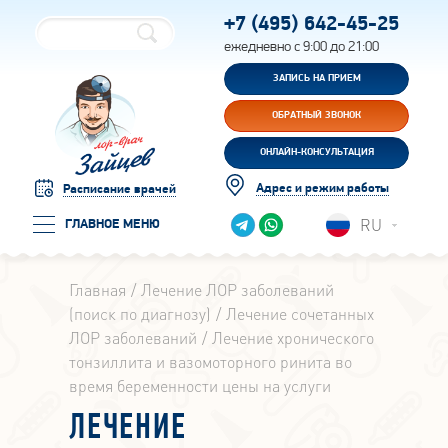
+7 (495)
642-45-25
ежедневно с 9:00 до 21:00
ЗАПИСЬ НА ПРИЕМ
ОБРАТНЫЙ ЗВОНОК
ОНЛАЙН-КОНСУЛЬТАЦИЯ
Адрес и режим работы
Расписание врачей
RU
ГЛАВНОЕ МЕНЮ
Главная
Лечение ЛОР заболеваний
(поиск по диагнозу)
Лечение сочетанных
ЛОР заболеваний
Лечение хронического
тонзиллита и вазомоторного ринита во
время беременности цены на услуги
ЛЕЧЕНИЕ