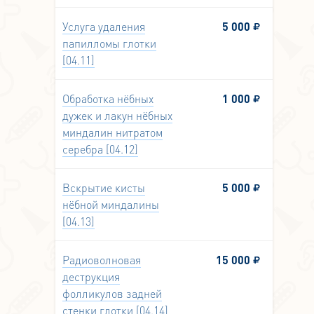
Услуга удаления
5 000
папилломы глотки
[04.11]
Обработка нёбных
1 000
дужек и лакун нёбных
миндалин нитратом
серебра [04.12]
Вскрытие кисты
5 000
нёбной миндалины
[04.13]
Радиоволновая
15 000
деструкция
фолликулов задней
стенки глотки [04.14]