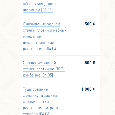
нёбных миндалин
шприцем [04.03]
Смазывание задней
500
стенки глотки и нёбных
миндалин
лекарственными
растворами [04.04]
Орошение задней
500
стенки глотки на ЛОР-
комбайне [04.05]
Туширование
1 000
фолликула задней
стенки глотки
раствором нитрата
серебра [04.06]