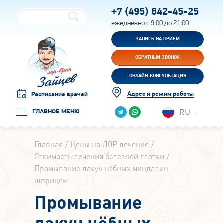
+7 (495)
642-45-25
ежедневно с 9:00 до 21:00
ЗАПИСЬ НА ПРИЕМ
ОБРАТНЫЙ ЗВОНОК
ОНЛАЙН-КОНСУЛЬТАЦИЯ
Адрес и режим работы
Расписание врачей
RU
ГЛАВНОЕ МЕНЮ
Главная
Цены на ЛОР лечение
Стоимость лечения болезней глотки
Промывание лакун нёбных миндалин
шприцем
Промывание
лакун нёбных