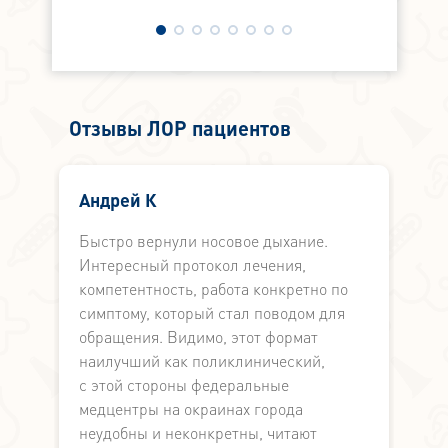
Отзывы ЛОР пациентов
Андрей К
Быстро вернули носовое дыхание.
Б
Интересный протокол лечения,
М
компетентность, работа конкретно по
л
симптому, который стал поводом для
в
обращения. Видимо, этот формат
и
наилучший как поликлинический,
В
с этой стороны федеральные
м
медцентры на окраинах города
З
неудобны и неконкретны, читают