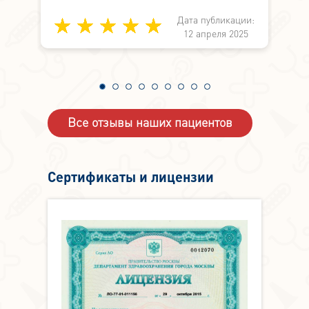
лекции по
Дата публикации:
медицине вместо работы по
и:
12 апреля 2025
симптоматике. А здесь не просто знают,
4
а могут и делают.
Все отзывы наших пациентов
Сертификаты и лицензии