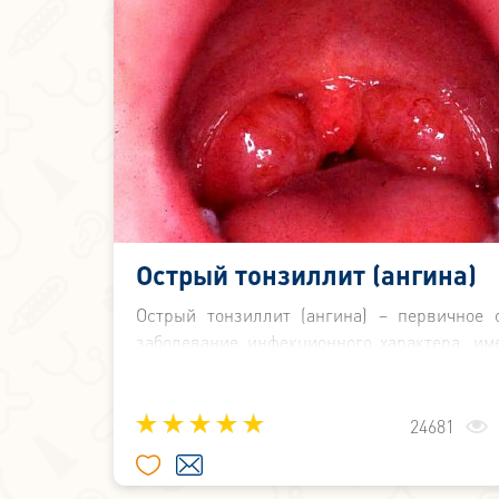
Острый тонзиллит (ангина)
Острый тонзиллит (ангина) – первичное 
заболевание инфекционного характера, и
местные проявления в небных миндалинах.
заболевание, как острый тонзиллит 
известен под названием ангина.
24681