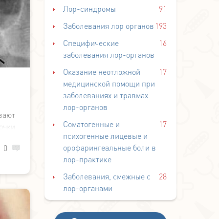
Лор-синдромы
91
Заболевания лор органов
193
Специфические
16
заболевания лор-органов
Оказание неотложной
17
медицинской помощи при
заболеваниях и травмах
лор-органов
вают
Соматогенные и
17
очки
психогенные лицевые и
орофарингеальные боли в
0
лор-практике
Заболевания, смежные с
28
лор-органами