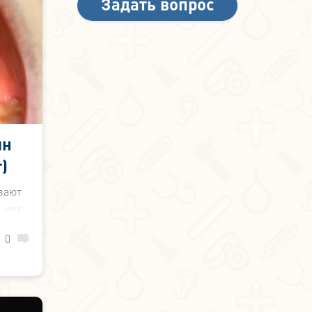
Задать вопрос
ин
)
вают
 них
0