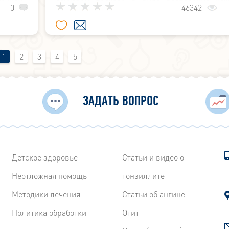
точной
слуховом проходе в виде воспаления ко
0
46342
ра) в
подкожной клетчатки разлитого характера.
т 5 до
1
2
3
4
5
ЗАДАТЬ ВОПРОС
Детское здоровье
Статьи и видео о
Неотложная помощь
тонзиллите
Методики лечения
Статьи об ангине
Политика обработки
Отит