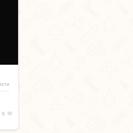
ости
ются
0