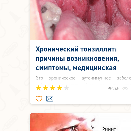
Хронический тонзиллит:
причины возникновения,
симптомы, медицинская
помощь
Это хроническое аутоиммунное заболе
нёбных миндалин. Оно так же явл
95245
инфекционно-аллергическим заболевание
которого характерны местные проявления 
миндалин.