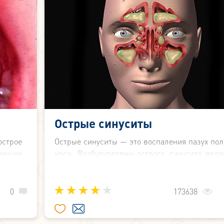
Острые синуситы
острое
Острые синуситы — это воспаления пазух пол
меющее
носа. Возбудителями острого синусита явля
 Такое
вирусы или бактерии.
более
0
173638