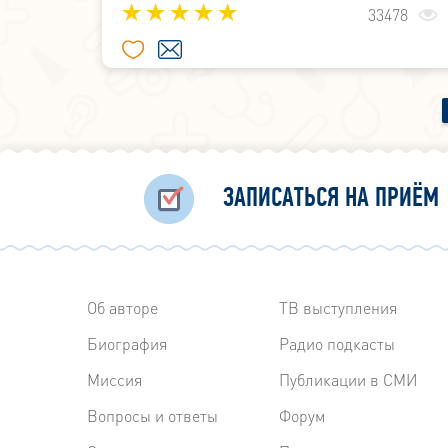
заболевание как аденоиды (увеличение гло
33478
миндалины патологического характе
основном наблюдаются у детей в возрасте о
15 лет.
ЗАПИСАТЬСЯ НА ПРИЁМ
Об авторе
ТВ выступления
Биография
Радиo подкасты
Миссия
Публикации в СМИ
Вопросы и ответы
Форум