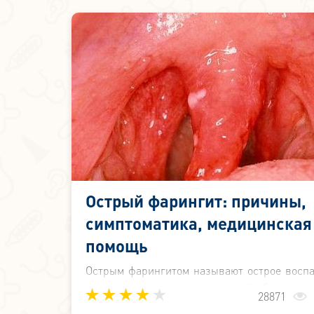
Острый фарингит: причины,
симптоматика, медицинская
помощь
Острым фарингитом называют острое восп
лимфоидной ткани и слизистой оболочки г
28871
Возбудителями этого заболевания могут