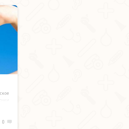
ское
очки
ение
ов с
0