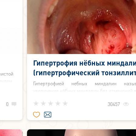
Гипертрофия нёбных миндал
(гипертрофический тонзиллит
зистой
зудом,
Гипертрофией небных миндалин назы
ями из
увеличение нёбных миндалин без изменений в
воспалительного характера.
0
30457