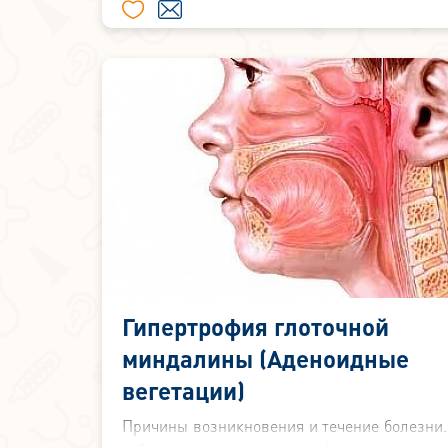
микробные возбудители, грибы и вирусы.
Гипертрофия глоточной
миндалины (Аденоидные
вегетации)
Причины возникновения и течение болезни.