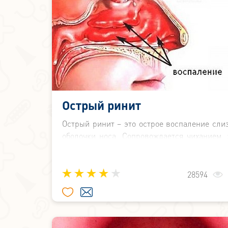
Острый ринит
Острый ринит – это острое воспаление сли
оболочки носа. Сопровождается чиханием, 
затруднением носового дыхания, выделени
носа различного характера.
28594