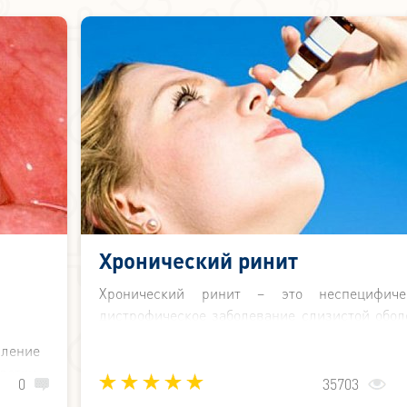
Хронический ринит
Хронический ринит – это неспецифиче
дистрофическое заболевание слизистой обол
полости носа в виде гипертрофии (увелич
аление
объема) и атрофии (уменьшение размер
лотки.
нарушением функций).
0
35703
 быть