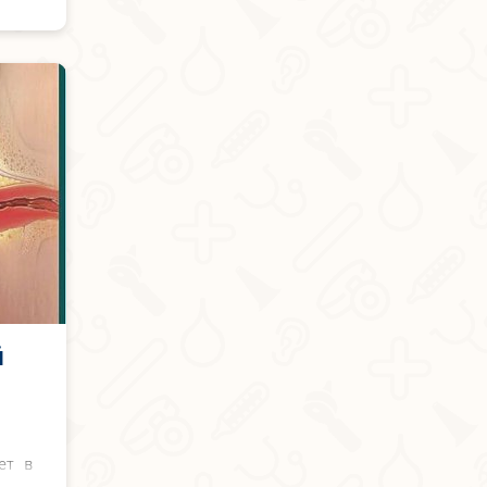
й
ет в