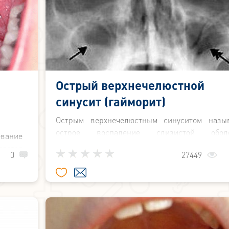
Острый верхнечелюстной
синусит (гайморит)
Острым верхнечелюстным синуситом назы
острое воспаление слизистой обол
вание
верхнечелюстной пазухи.
яется
0
27449
м, для
небных