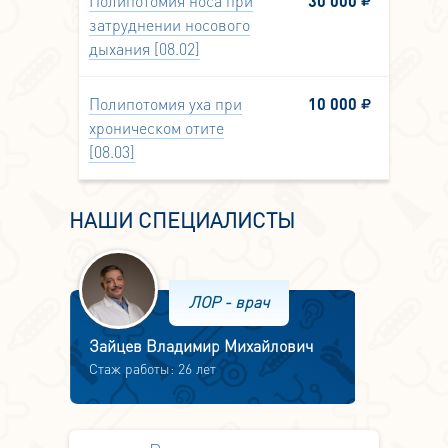
Полипотомия носа при
30 000
затруднении носового
дыхания [08.02]
Полипотомия уха при
10 000
хроническом отите
[08.03]
НАШИ СПЕЦИАЛИСТЫ
ЛОР - врач
Зайцев Владимир Михайлович
Стаж работы: 26 лет