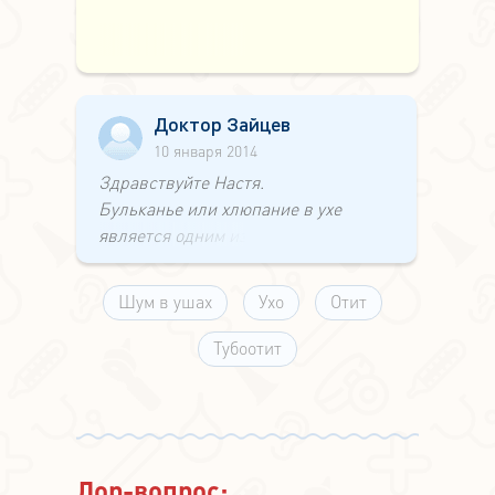
Доктор Зайцев
10 января 2014
Здравствуйте Настя.
Бульканье или хлюпание в ухе
является одним из
патогномоничных симптомов таких
ЛОР заболеваний как:
Шум в ушах
Ухо
Отит
Острый тубоотит,
реже
Тубоотит
Острый средний отит.
Надеюсь что эта научная ЛОР
информация будет Вам полезна.
Поправляйтесь!
Лор-вопрос: