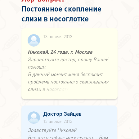
Постоянное скопление
слизи в носоглотке
13 апреля 2013
Николай, 24 года, г. Москва
Здравствуйте доктор, прошу Вашей
помощи.
В данный момент меня беспокоит
проблема постоянного скапливания
слизи в носоглотке.
Ощущение что слизь стекает
откуда-то сверху. Цвет слизи бело-
прозрачный иногда бывает желтый,
Доктор Зайцев
особенно с утра, слизь не
13 апреля 2013
проглатывается.
Зравствуйте Николай.
Если эту слизь долго не вымывать(
Всё что я сейчас могу сказать - Вам