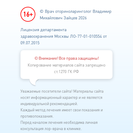
скапливается слизь, так
© Врач оториноларинголог
Владимир
называемая киста Торнвальда, но у
Михайлович Зайцев 2026
меня не киста, а какая-то складка, в
которой по всей видимости
Лицензия департамента
образовыватся эта слизь.
здравоохранения
Москвы ЛО-77-01-010554 от
Оперировать не решается, говорит
09.07.2015
что не уверена что это поможет.
На КТ пазухи чистые. Назначала
© Внимание! Все права защищены!
кортикостероиды на 4 месяца, от
Копирование материалов сайта запрещено
них эффект был минимальный, и то
ст.1270 ГК РФ
в первые две недели применения.
Потом назначила пропить две
Уважаемые посетители сайта! Материалы сайта
недели муколитики и капать в нос
носят информационный характер и не является
Назол Адванс. Но это тоже не
индивидуальной рекомендацией.
помогло.
Каждый метод лечения имеет свои показания и
Другой ЛОР смотрел, сказал что
противопоказания.
имеются что-то вроде рубцов, как
Перед началом лечения необходима личная
после удаленных аденоидов,
консультация лор-врача в клинике.