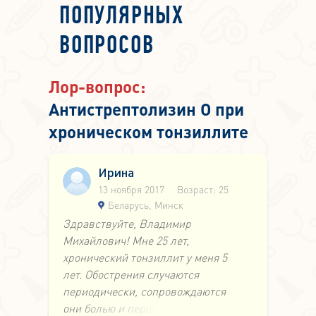
ПОПУЛЯРНЫХ
ВОПРОСОВ
Лор-вопрос:
Антистрептолизин О при
хроническом тонзиллите
Ирина
13 ноября 2017
Возраст: 25
Беларусь, Минск
Здравствуйте, Владимир
Михайлович! Мне 25 лет,
хронический тонзиллит у меня 5
лет. Обострения случаются
периодически, сопровождаются
они болью и першением в горле,