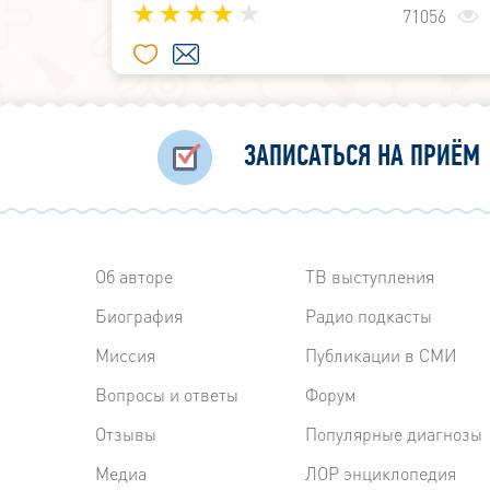
71056
привычного ритма жизни. И если от головно
можно принять таблетку, то избавиться от 
ушах не так легко.
ЗАПИСАТЬСЯ НА ПРИЁМ
Об авторе
ТВ выступления
Биография
Радиo подкасты
Миссия
Публикации в СМИ
Вопросы и ответы
Форум
Отзывы
Популярные диагнозы
Медиа
ЛОР энциклопедия