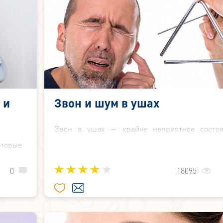
 и
Звон и шум в ушах
Звон в ушах — крайне неприятное состоя
Когда оно возникает разово, беспокой
торые
симптом не вызывает. Но что делать, если в
 Такое
звенит постоянно? Единственно верный вых
ством
0
18095
обратиться к врачу для проведения диагности
ловеку
назначения эффективного лечения. При
 ушах,
которые вызывают звон в ухе, очень мног
вавшую
далеко не все связаны с болезнями ушей. Быв
сегда