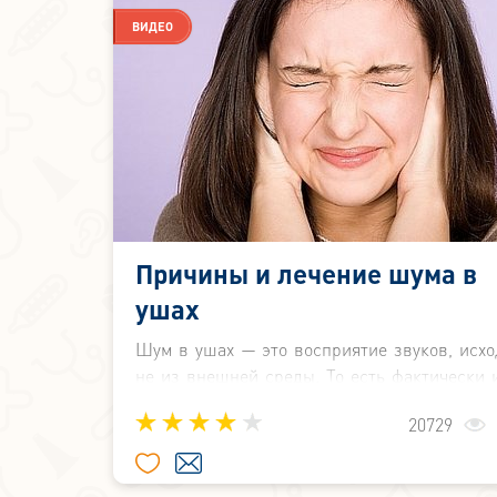
кроется в заболеваниях уха. Иногда это п
ВИДЕО
серьёзных патологических проце
протекающих в организме. И чем быстрее
поставлен диагноз и назначено лечение
быстрее исчезнут неприятные симпто
причинах и лечении шума и боли в ушах чит
новой статье.
Причины и лечение шума в
ушах
Шум в ушах — это восприятие звуков, исх
не из внешней среды. То есть фактически и
и, например, ваш собеседник их не слышит
20729
и шум в одном ухе или сразу в 
(односторонний и двусторонний 
соответственно) - состояние не из при