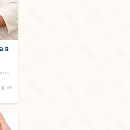
а в
вать
сах,
нных
0
ожет
тных
огут
чаях
ы на