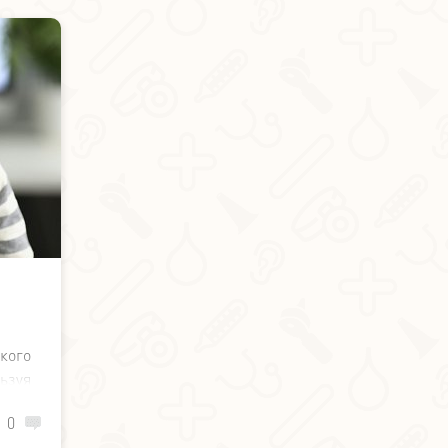
кого
ьзуя
епты
0
тный