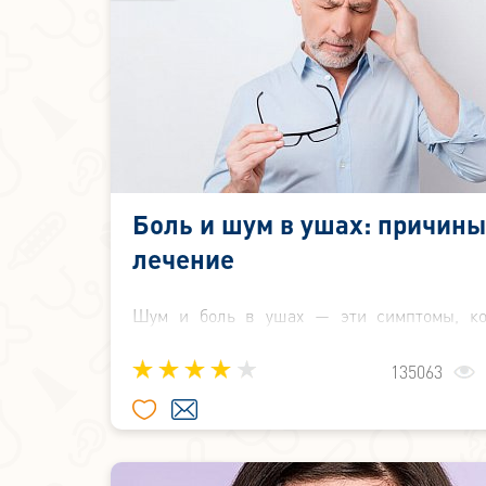
Боль и шум в ушах: причины
лечение
Шум и боль в ушах — эти симптомы, ко
негативно сказываются на качестве жизни.
состояние также сопровождается чув
135063
заложенности уха, и отвлечься от них че
очень непросто. Чтобы избавиться от шума в
вначале нужно определить причину, выз
неприятный симптом. Ведь причина не в