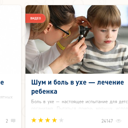
 самой
другие
 даёт
ВИДЕО
 очень
хе
Шум и боль в ухе — лечение
ребенка
иятных
Боль в ухе — настоящее испытание для детс
болью.
организма. Пытаться помочь малышу, испол
иняет
только «бабушкины» советы и народные рец
ыть о
2
24147
не правильно и рискованно. Только грамо
 ухо у