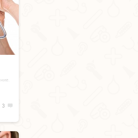
ние.
ства
 ухе
од —
3
ки и
чин,
о, и
ает,