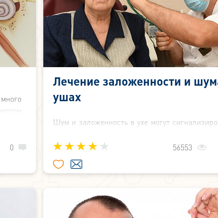
Лечение заложенности и шум
ушах
 много
имптом
после
Шум и заложенность в ухе могут сигнализиро
 можно
о совершенно разных патологических процес
ачить
проходящих в организме, не всегда связа
0
56553
непосредственно с органом слуха. Что м
спровоцировать появление таких неприя
симптомов? Симптомами каких заболеваний м
быть заложенность и гул в ушах? В каких слу
без медицинской помощи не обойтись? Ответ
эти вопросы вы найдёте в новой статье.