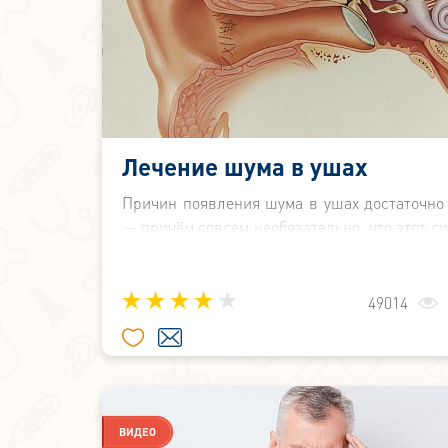
Лечение шума в ушах
Причин появления шума в ушах достаточно
— причём совсем необязательно, что этот с
связан с заболеваниями ушей. Только 
правильной диагностики у специалиста,
выявить причину звона в ушах и назн
49014
эффективное лечение.
ВИДЕО