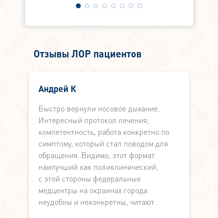
Отзывы ЛОР пациентов
Андрей К
Быстро вернули носовое дыхание.
Б
Интересный протокол лечения,
М
компетентность, работа конкретно по
л
симптому, который стал поводом для
в
обращения. Видимо, этот формат
и
наилучший как поликлинический,
В
с этой стороны федеральные
м
медцентры на окраинах города
З
неудобны и неконкретны, читают
лекции по