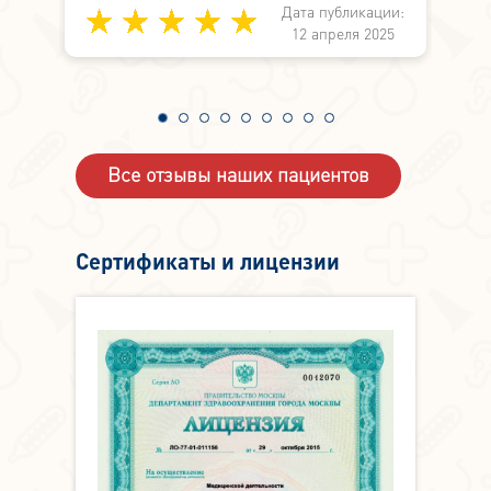
Дата публикации:
медицине вместо работы по
и:
12 апреля 2025
симптоматике. А здесь не просто знают,
4
а могут и делают.
Все отзывы наших пациентов
Сертификаты и лицензии