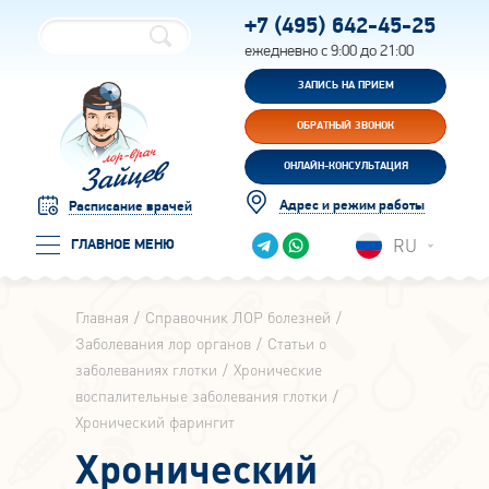
+7 (495)
642-45-25
ежедневно с 9:00 до 21:00
ЗАПИСЬ НА ПРИЕМ
ОБРАТНЫЙ ЗВОНОК
ОНЛАЙН-КОНСУЛЬТАЦИЯ
Адрес и режим работы
Расписание врачей
RU
ГЛАВНОЕ МЕНЮ
Главная
Справочник ЛОР болезней
Заболевания лор органов
Статьи о
заболеваниях глотки
Хронические
воспалительные заболевания глотки
Хронический фарингит
Хронический