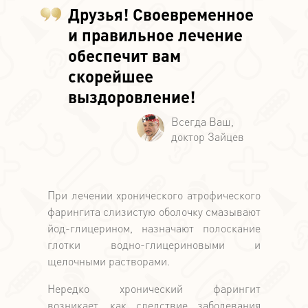
Друзья! Своевременное
и правильное лечение
обеспечит вам
скорейшее
выздоровление!
При лечении хронического атрофического
фарингита слизистую оболочку смазывают
йод-глицерином, назначают полоскание
глотки водно-глицериновыми и
щелочными растворами.
Нередко хронический фарингит
возникает, как следствие заболевания