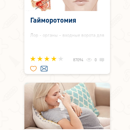
Гайморотомия
Лор - органы – входные ворота для
инфекции. Они работают, как
фильтр. Именно сюда сначала
попадают патогенные
87094
0
микроорганизмы, которые человек
вдыхает с воздухом. При
проникновении бактерий в
полость пазух носа в них
запускается воспалительный
процесс.