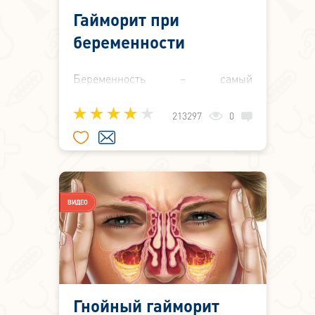
Гайморит при
беременности
Беременность – самый
волнительный и ответственный
период в жизни женщины. Теперь
213297
0
она в ответе не только за своё
здоровье, но и за здоровье
малыша. Все силы и ресурсы
организма будущей мамы брошены
на то, чтобы развитие плода было
ВИДЕО
правильным, беременность
протекала без осложнений, и
родился здоровый ребёнок.
Поэтому иммунитет женщины в
этот период испытывает
колоссальную нагрузку. Болеть
Гнойный гайморит
нельзя. Ведь любая инфекция