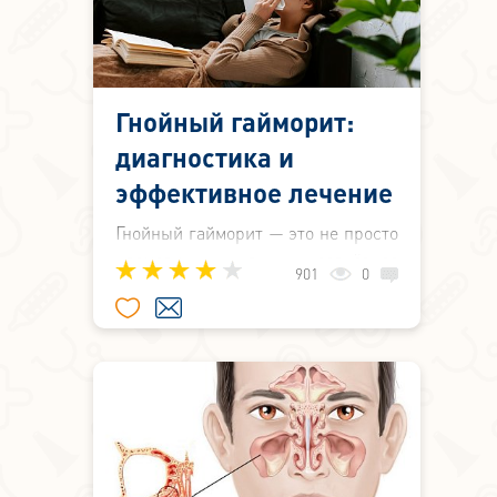
Гнойный гайморит:
диагностика и
эффективное лечение
Гнойный гайморит — это не просто
насморк, а серьёзное
901
0
инфекционное воспаление
верхнечелюстных (гайморовых)
пазух, при котором в них
накапливается гнойное
содержимое.