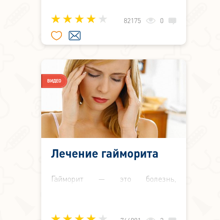
гайморита. Гайморитом называется
Можно ли провести правильную
воспалительный процесс в
82175
0
диагностику гайморита дома?
верхнечелюстных околоносовых
Ответы на эти вопросы вы найдёте
пазухах. Другое их название –
в новой статье: «Гайморит:
гайморовы, отсюда и пошло
диагностика и лечение».
название заболевания –
«гайморит».
ВИДЕО
Лечение гайморита
Гайморит — это болезнь,
характеризующаяся воспалением,
протекающим в верхнечелюстной
пазухе или пазухах. Ввиду