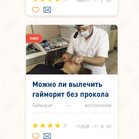
766091
2
скопления большого количества
слизи и гноя в них, дыхание
пациента сильно затрудняется, а
под глазами ощущается сильное
давление и распирание.
ВИДЕО
Можно ли вылечить
гайморит без прокола
Гайморит — воспаление
гайморовых пазух. Как правило,
заболевание возникает
112539
0
вследствие недолеченного
насморка, когда происходит