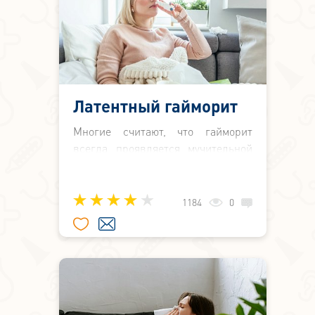
Латентный гайморит
Многие считают, что гайморит
всегда проявляется мучительной
болью в лице, давлением в глазах
и высокой температурой. Но
опытный оториноларинголог
1184
0
знает: это правило работает не
всегда.