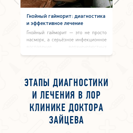
Гнойный гайморит: диагностика
Ме
и эффективное лечение
то
Гнойный гайморит — это не просто
Х
насморк, а серьёзное инфекционное
з
воспаление верхнечелюстных
п
(гайморовых) пазух, при котором в
ле
них накапливается гнойное
те
содержимое.
сб
с
ЭТАПЫ ДИАГНОСТИКИ
с
з
И ЛЕЧЕНИЯ В ЛОР
вы
д
КЛИНИКЕ ДОКТОРА
х
до
ЗАЙЦЕВА
ст