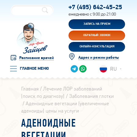
+7 (495)
642-45-25
ежедневно с 9:00 до 21:00
ЗАПИСЬ НА ПРИЕМ
ОБРАТНЫЙ ЗВОНОК
ОНЛАЙН-КОНСУЛЬТАЦИЯ
Адрес и режим работы
Расписание врачей
RU
ГЛАВНОЕ МЕНЮ
Главная
Лечение ЛОР заболеваний
(поиск по диагнозу)
Заболевания глотки
Аденоидные вегетации (увеличенные
аденоиды) цены на услуги
АДЕНОИДНЫЕ
ВЕГЕТАЦИИ