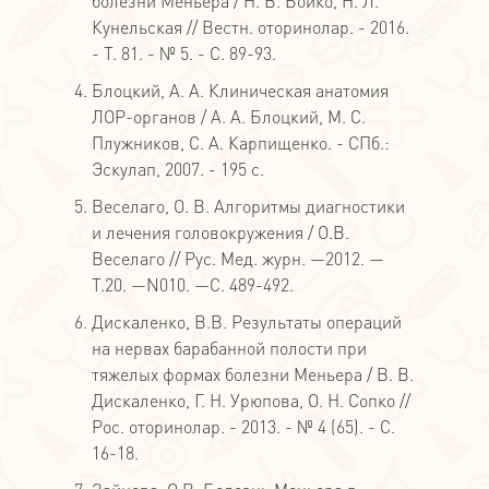
болезни Меньера / Н. В. Бойко, Н. Л.
Кунельская // Вестн. оторинолар. - 2016.
- Т. 81. - № 5. - С. 89-93.
Блоцкий, А. А. Клиническая анатомия
ЛОР-органов / А. А. Блоцкий, М. С.
Плужников, С. А. Карпищенко. - СПб.:
Эскулап, 2007. - 195 с.
Веселаго, О. В. Алгоритмы диагностики
и лечения головокружения / О.В.
Веселаго // Рус. Мед. журн. —2012. —
Т.20. —N010. —С. 489-492.
Дискаленко, В.В. Результаты операций
на нервах барабанной полости при
тяжелых формах болезни Меньера / В. В.
Дискаленко, Г. Н. Урюпова, О. Н. Сопко //
Рос. оторинолар. - 2013. - № 4 (65). - С.
16-18.