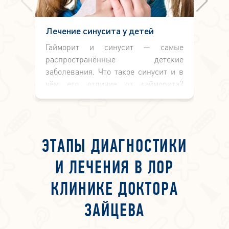
Лечение синусита у детей
Хо
Гайморит и синусит — самые
Ка
распространённые детские
пр
заболевания. Что такое синусит и в
б
чём его отличие от гайморита?
ко
Синусит — комплексное воспаление
пр
двух и более придаточных пазух:
бо
гайморовых, решётчатых, лобных и
По
клиновидной. Гайморит —
за
ЭТАПЫ ДИАГНОСТИКИ
воспаление одной или обеих
гайморовых пазух, как правило,
И ЛЕЧЕНИЯ В ЛОР
болеют дети, начиная с 4 лет.
Синусит начинает проявляться с 10-
КЛИНИКЕ ДОКТОРА
летнего возраста.
ЗАЙЦЕВА