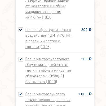
лазерной терапии задней
стенки глотки и нёбных
миндалин аппаратом
«РИКТА» [10.05]
Сеанс виброакустического
200
воздействия "ВИТАФОН-Т"
в проекции глотки и
гортани [10.08]
Сеанс ультрафиолетового
200
облучения задней стенки
глотки и нёбных миндалин
облучателем «ОУФд-01
Солнышко» [10.10]
Сеанс ультразвукового
1 000
лекарственного орошения
задней стенки глотки и