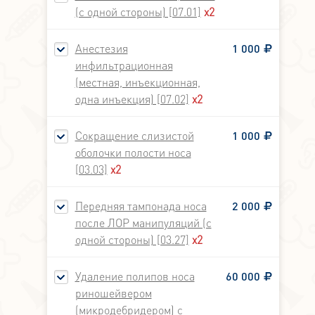
(с одной стороны) [07.01]
x2
Анестезия
1 000
инфильтрационная
(местная, инъекционная,
одна инъекция) [07.02]
x2
Сокращение слизистой
1 000
оболочки полости носа
[03.03]
x2
Передняя тампонада носа
2 000
после ЛОР манипуляций (с
одной стороны) [03.27]
x2
Удаление полипов носа
60 000
риношейвером
(микродебридером) с