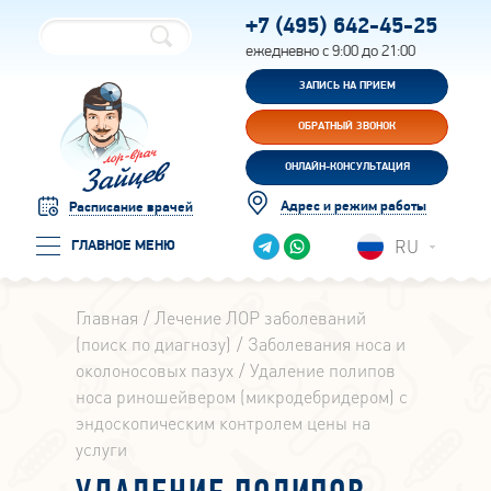
+7 (495)
642-45-25
ежедневно с 9:00 до 21:00
ЗАПИСЬ НА ПРИЕМ
ОБРАТНЫЙ ЗВОНОК
ОНЛАЙН-КОНСУЛЬТАЦИЯ
Адрес и режим работы
Расписание врачей
RU
ГЛАВНОЕ МЕНЮ
Главная
Лечение ЛОР заболеваний
(поиск по диагнозу)
Заболевания носа и
околоносовых пазух
Удаление полипов
носа риношейвером (микродебридером) с
эндоскопическим контролем цены на
услуги