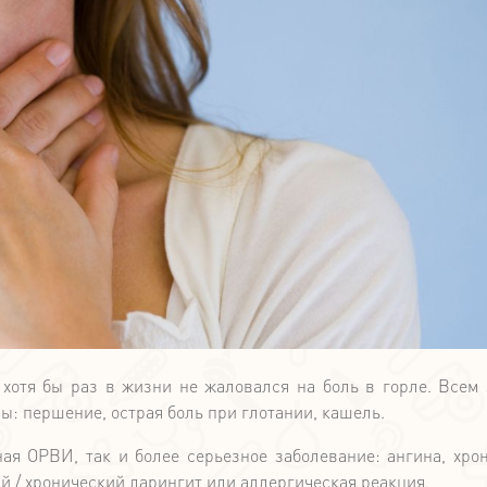
о хотя бы раз в жизни не жаловался на боль в горле. Всем
-10%
ы: першение, острая боль при глотании, кашель.
ая ОРВИ, так и более серьезное заболевание: ангина, хро
ый / хронический ларингит или аллергическая реакция.