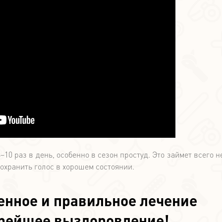
10 раз в день, особенно в сезон простуд. Это займет всего н
сохранить голос в хорошем состоянии.
енное и правильное лечение
орейшее выздоровление!