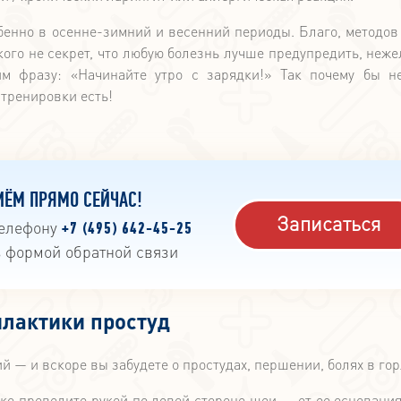
бенно в осенне-зимний и весенний периоды. Благо, методов
кого не секрет, что любую болезнь лучше предупредить, неже
м фразу: «Начинайте утро с зарядки!» Так почему бы н
Альма матер!
 тренировки есть!
Студенты, посещающ
клинику в дни студе
каникул, получают
10% на первичный
лор-врача. Для уч
ИЁМ ПРЯМО СЕЙЧАС!
акции просто пред
Записаться
телефону
Условия акци
+7 (495) 642-45-25
свой студенческий
ь формой обратной связи
администратору кли
ресепшн и скажит
хотите оплатить пе
лактики простуд
приём по акции со с
10%.
— и вскоре вы забудете о простудах, першении, болях в гор
ко проведите рукой по левой стороне шеи — от ее основания