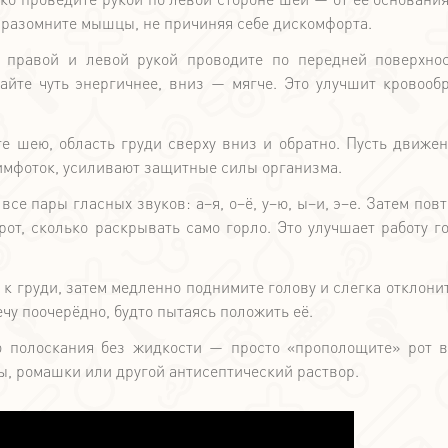
и разомните мышцы, не причиняя себе дискомфорта.
о правой и левой рукой проводите по передней поверхно
айте чуть энергичнее, вниз — мягче. Это улучшит кровооб
е шею, область груди сверху вниз и обратно. Пусть движен
имфоток, усиливают защитные силы организма.
се пары гласных звуков: а–я, о–ё, у–ю, ы–и, э–е. Затем повт
 рот, сколько раскрывать само горло. Это улучшает работу г
к груди, затем медленно поднимите голову и слегка отклонит
чу поочерёдно, будто пытаясь положить её.
 полоскания без жидкости — просто «прополощите» рот в
ы, ромашки или другой антисептический раствор.