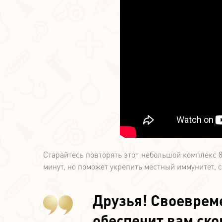
Старайтесь повторять этот небольшой комплекс 8–
минут, но поможет укрепить местный иммунитет, 
Друзья! Своеврем
обеспечит вам ск