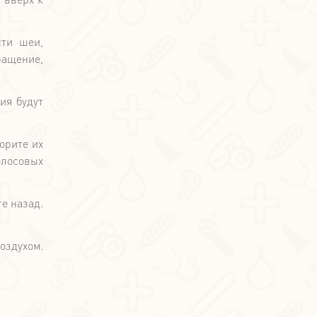
сти шеи,
ращение,
ия будут
орите их
олосовых
е назад.
оздухом.