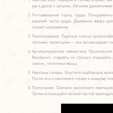
уху и далее к затылку. Легкими движениям
Поглаживания горла, груди. Попеременн
верхней части груди. Движения вверх дел
снимет напряжение.
Похлопывания. Ладонью слегка прохлопайт
лёгкими, приятными — они активизируют л
Артикуляционная гимнастика. Произнесите в
беззвучно, стараясь не столько открывать
связок, глоточных мышц.
Наклоны головы. Опустите подбородок вниз 
После этого наклоните голову к каждому пле
Полоскание. Сначала выполните имитацию
Затем используйте тёплый настой календул