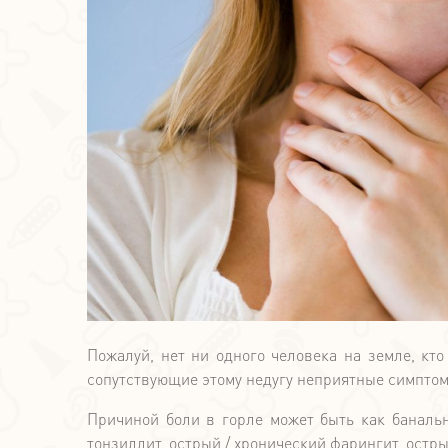
Пожалуй, нет ни одного человека на земле, кт
сопутствующие этому недугу неприятные симптом
Причиной боли в горле может быть как банальн
тонзиллит, острый / хронический фарингит, остр