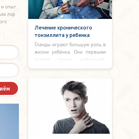
 и опыт
ьях лор
ого
Лечение хронического
тонзиллита у ребенка
Гланды играют большую роль в
жизни ребёнка. Они первыми
встают перед инфекцией,
попадающей из внешней
среды через рот, и
препятствуют её дальнейшему
попаданию в дыхательные
пути. Но когда миндалина сама
становится источником
инфекции при хроническом
тонзиллите, её защитные
функции ослабевают. Что же
делать родителям, если