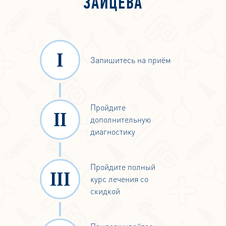
ЗАЙЦЕВА
ок
Запишитесь на приём
Пройдите
дополнительную
диагностику
Пройдите полный
курс лечения со
скидкой