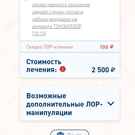
лекарственного орошения
задней стенки глотки и
нёбных миндалин на
аппарате ТОНЗИЛЛОР
[10.13]
100
Скидка ЛОР-клиники
Стоимость
лечения:
2 500
Возможные
дополнительные ЛОР-
манипуляции
Печать