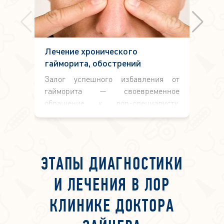
Лечение хронического
М
гайморита, обострений
бе
Залог успешного избавления от
Га
гайморита — своевременное
па
обращение к лор-специалисту,
в
который предложит эффективный
не
курс лечения хронического
п
заболевания. Самолечение и
ок
народные рецепты не помогут.
о
ЭТАПЫ ДИАГНОСТИКИ
со
ил
И ЛЕЧЕНИЯ В ЛОР
с
р
КЛИНИКЕ ДОКТОРА
м
н