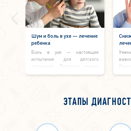
Шум и боль в ухе — лечение
Сниж
ребенка
лече
Боль в ухе — настоящее
Умен
испытание для детского
важн
организма. Пытаться помочь
благ
малышу, используя только
возм
«бабушкины» советы и
внеш
народные рецепты не
правильно и рискованно.
ЭТАПЫ ДИАГНОСТ
Только грамотный ЛОР врач
сможет правильно вылечить
ребёнка.