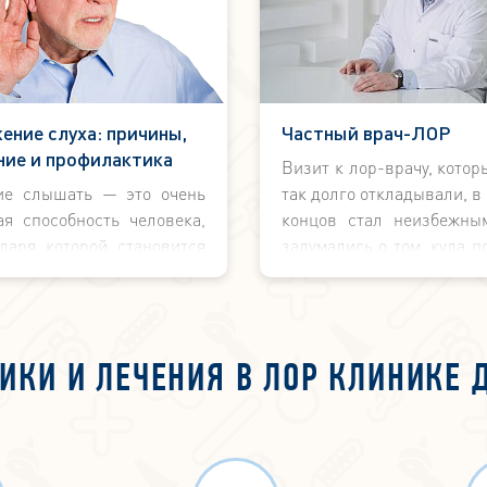
ение слуха: причины,
Частный врач-ЛОР
ние и профилактика
Визит к лор-врачу, кото
ие слышать — это очень
так долго откладывали, в
ая способность человека,
концов стал неизбежны
одаря которой становится
задумались о том, куда п
ожным контактировать с
в районную поликлини
ним миром.
участковому специалисту,
хорошую частную ЛОР кли
ИКИ И ЛЕЧЕНИЯ В ЛОР КЛИНИКЕ 