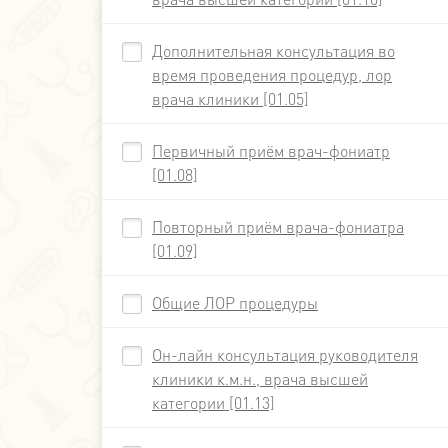
Дополнительная консультация во
время проведения процедур, лор
врача клиники [01.05]
Первичный приём врач-фониатр
[01.08]
Повторный приём врача-фониатра
[01.09]
Общие ЛОР процедуры
Он-лайн консультация руководителя
клиники к.м.н., врача высшей
категории [01.13]