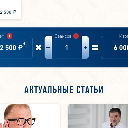
2 500
е*
Сеансов
Ито
*
2 500
1
6 00
АКТУАЛЬНЫЕ СТАТЬИ