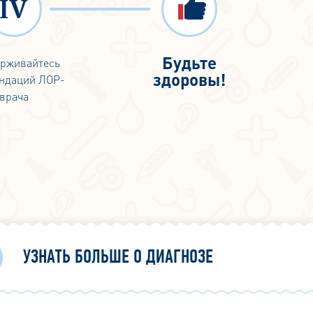
зало
каки
помо
Будьте
рживайтесь
на э
здоровы!
ндаций ЛОР-
ново
врача
УЗНАТЬ БОЛЬШЕ О ДИАГНОЗЕ