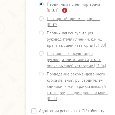
Первичный приём лор врача
[01.01]
Повторный приём лор врача
[01.02]
Первичная консультация
руководителя клиники, к.м.н.,
врача высшей категории [01.03]
Повторная консультация
руководителя клиники, к.м.н.,
врача высшей категории [01.04]
Проведение рекомендованного
курса лечения, руководителем
клиники, к.м.н., врачом высшей
категории, за один день лечения
[01.11]
Адаптация ребенка к ЛОР кабинету