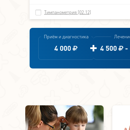
Тимпанометрия [02.12]
Приём и диагностика
Лечени
4 000
4 500
-