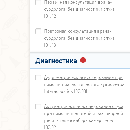
Первичная консультация врача-
сурдолога, без диагностики слуха
[01.12]
Повторная консультация врача-
сурдолога, без диагностики слуха
[01.13]
Диагностика
Аудиометрическое исследование при
помощи диагностического аудиометра
Interacoustics [02.08]
Аккуметрическое исследование слуха
при помощи шепотной и разговорной
речи, а также набора камертонов
[02.09]