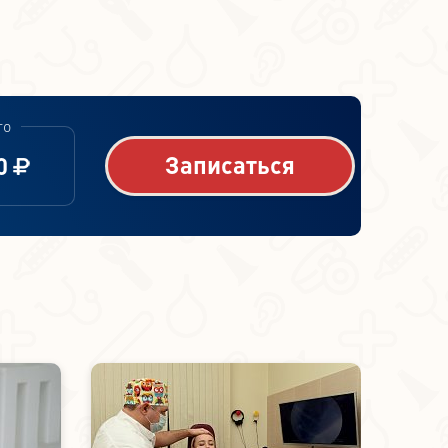
го
Записаться
0