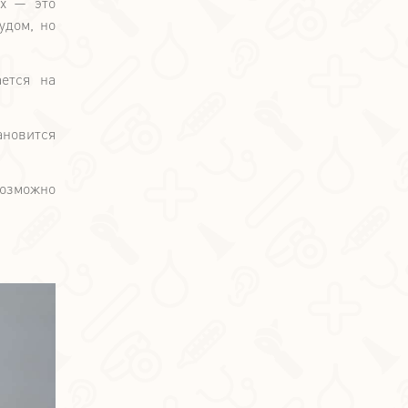
ух — это
удом, но
ется на
ановится
озможно