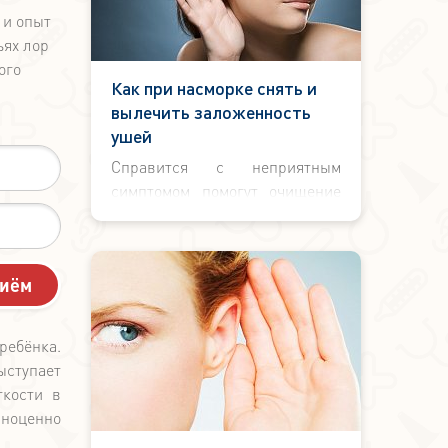
 и опыт
ьях лор
ого
Как при насморке снять и
вылечить заложенность
ушей
Справится с неприятным
симптомом помогут очищение
носовой полости, капли для
ушей и специальная
гимнастика для слуховых труб.
ребёнка.
ступает
гкости в
лноценно