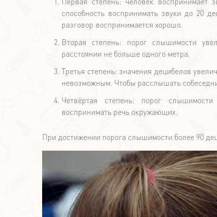
Первая степень: человек воспринимает з
способность воспринимать звуки до 20 де
разговор воспринимается хорошо.
Вторая степень: порог слышимости уве
расстоянии не больше одного метра.
Третья степень: значения децибелов увели
невозможным. Чтобы расслышать собеседник
Четвёртая степень: порог слышимости
воспринимать речь окружающих.
При достижении порога слышимости более 90 деци