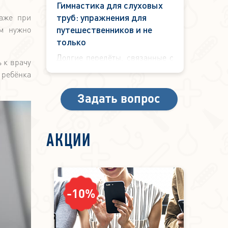
Гимнастика для слуховых
труб: упражнения для
даже при
путешественников и не
ям нужно
только
Долгие перелёты, связанные с
 к врачу
резким набором высоты и с не
 ребёнка
менее утомительным
снижением могут доставить
Задать вопрос
массу неудобств нашему уху и
слуховой трубе.
АКЦИИ
-10%
-5