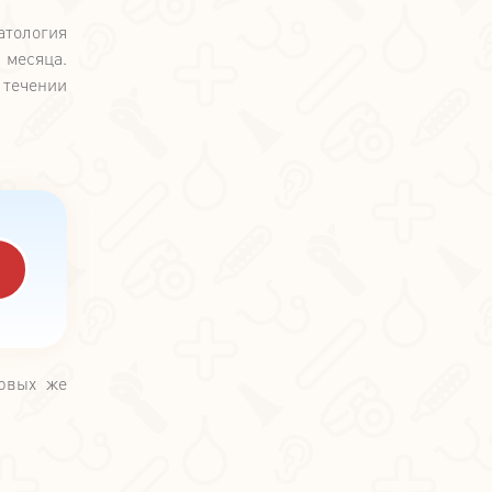
атология
 месяца.
 течении
ервых же