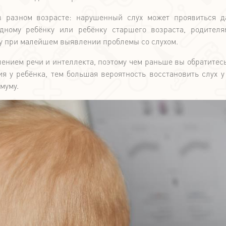
в разном возрасте: нарушенный слух может проявиться 
дному ребёнку или ребёнку старшего возраста, родител
чу при малейшем выявлении проблемы со слухом.
ением речи и интеллекта, поэтому чем раньше вы обратитесь
я у ребёнка, тем большая вероятность восстановить слух у
муму.
-10%