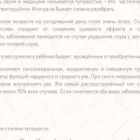
 звуки в медицине называется тугоухостью - это частична
приглушённо. Иногда их бывает сложно разобрать.
ском возрасте на сегодняшний день стоит очень остро. Ст
оссиян страдают от снижения шумового эффекта и с
ь заболеваний приходится на случаи ухудшения слуха у дет
ли потерей слуха.
ого восприятия у ребёнка бывает врождённым и приобретённ
азличают сенсоневральную, кондуктивную и смешанную туг
оты функций наружного и среднего уха. При сенсо-невральн
оров внутреннего уха. Это самый распространённый тип 
 около 90% всех случаев. Если сочетаются оба вида заболев
е степени тугоухости: