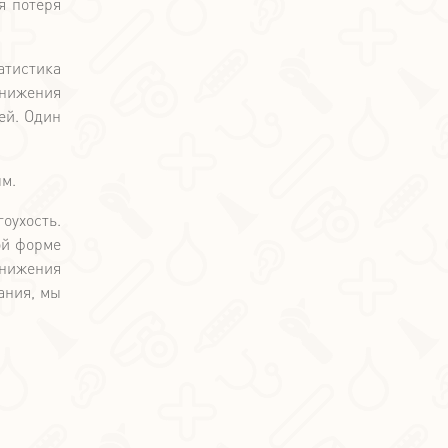
я потеря
атистика
нижения
ей. Один
ым.
оухость.
ой форме
снижения
ания, мы