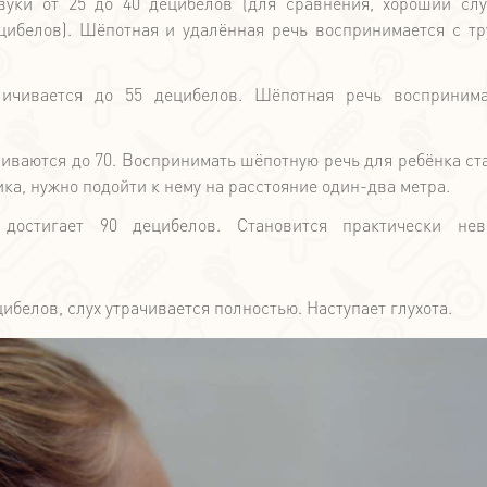
вуки от 25 до 40 децибелов (для сравнения, хороший сл
цибелов). Шёпотная и удалённая речь воспринимается с тр
личивается до 55 децибелов. Шёпотная речь воспринима
чиваются до 70. Воспринимать шёпотную речь для ребёнка ст
а, нужно подойти к нему на расстояние один-два метра.
 достигает 90 децибелов. Становится практически нев
белов, слух утрачивается полностью. Наступает глухота.