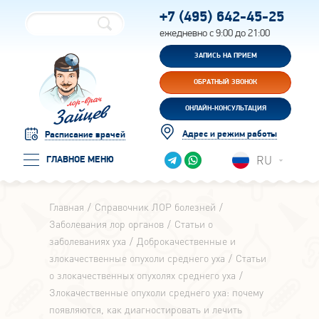
+7 (495)
642-45-25
ежедневно с 9:00 до 21:00
ЗАПИСЬ НА ПРИЕМ
ОБРАТНЫЙ ЗВОНОК
ОНЛАЙН-КОНСУЛЬТАЦИЯ
Адрес и режим работы
Расписание врачей
RU
ГЛАВНОЕ МЕНЮ
Главная
Справочник ЛОР болезней
Заболевания лор органов
Статьи о
заболеваниях уха
Доброкачественные и
злокачественные опухоли среднего уха
Статьи
о злокачественных опухолях среднего уха
Злокачественные опухоли среднего уха: почему
появляются, как диагностировать и лечить