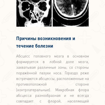
Причины возникновения и
течение болезни
Абсцесс головного мозга в основном
формируется в лобной доле мозга,
захватывая различные зоны, со стороны
поражённой пазухи носа. Гораздо реже
встречаются абсцессы, расположенные на
противоположной стороне
(контрлатеральные). Микробная флора
абсцесса разнообразная и не всегда
совпадает с флорой, населяющей