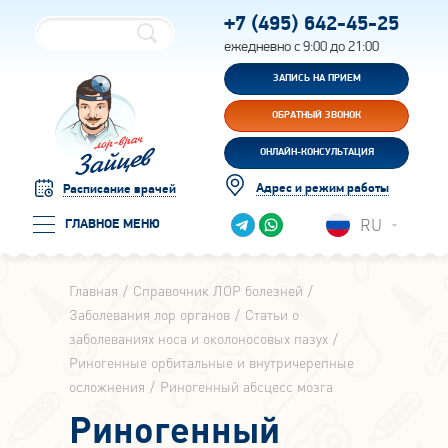
+7 (495)
642-45-25
ежедневно с 9:00 до 21:00
ЗАПИСЬ НА ПРИЕМ
ОБРАТНЫЙ ЗВОНОК
ОНЛАЙН-КОНСУЛЬТАЦИЯ
Адрес и режим работы
Расписание врачей
RU
ГЛАВНОЕ МЕНЮ
Главная
Справочник ЛОР болезней
Заболевания лор органов
Статьи о
заболеваниях носа и околоносовых пазух
Риногенные орбитальные и внутричерепные
осложнения
Риногенный абсцесс мозга
Риногенный