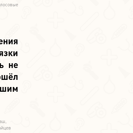
олосовые
ения
язки
ь не
ошёл
пшим