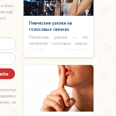
 и опыт
ьях лор
ого
Певческие узелки на
голосовых связках
Певческие узелки — это
патология голосовых связок,
которая встречается
практически у трети людей, чья
профессия напрямую связана с
длительными разговорами или
пением. В группе риска певцы,
дикторы, учителя,
экскурсоводы. Как вовремя
 попытки
распознать признаки
едневно
образования певческих
ению, не
узелков? На какие симптомы
нужно обратить внимание?