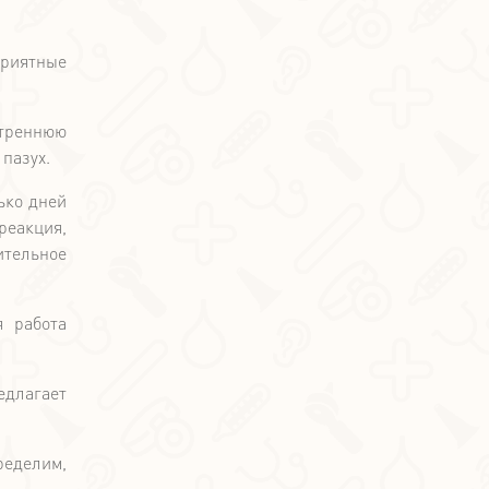
приятные
утреннюю
пазух.
ько дней
еакция,
ительное
я работа
едлагает
ределим,