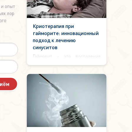
 и опыт
ьях лор
ого
Криотерапия при
гайморите: инновационный
подход к лечению
синуситов
Гайморит – это воспаление
слизистой оболочки
верхнечелюстных (гайморовых)
пазух. Заболевание может
протекать в острой или
хронической форме.