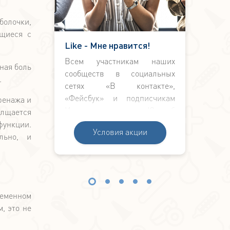
болочки,
ющиеся с
Like - Мне нравится!
При
ие нашу
Всем участникам наших
Акци
ная боль
нческих
сообществ в социальных
выго
.
 скидку
сетях «В контакте»,
тех,
 прием
«Фейсбук» и подписчикам
клин
ренажа и
астия в
Инстаграм и нашего «Ю-тьюб
близ
лщается
ъявите
канала» мы дарим
функции.
и
Условия акции
 билет
дополнительную скидку к
льно, и
ники на
основному лечению 10% на
е, что
первичную консультацию!
рвичный
кидкой в
ременном
, это не