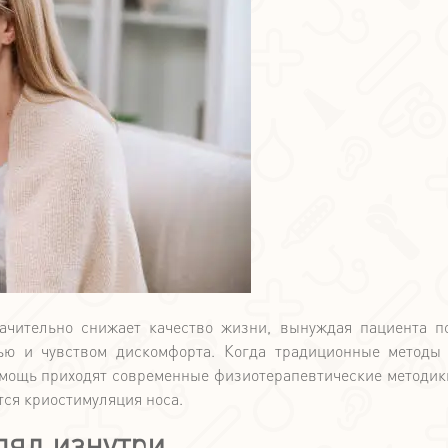
начительно снижает качество жизни, вынуждая пациента п
лью и чувством дискомфорта. Когда традиционные методы
омощь приходят современные физиотерапевтические методик
-10%
тся криостимуляция носа.
ляд изнутри