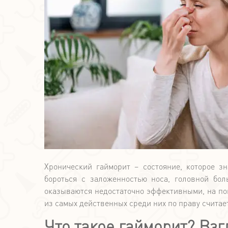
Хронический гайморит – состояние, которое з
бороться с заложенностью носа, головной бо
оказываются недостаточно эффективными, на п
из самых действенных среди них по праву считае
Что такое гайморит? Взг