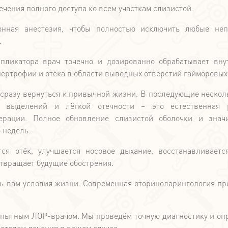
ечения полного доступа ко всем участкам слизистой.
ионная анестезия, чтобы полностью исключить любые не
.
ппликатора врач точечно и дозированно обрабатывает вн
ертрофии и отёка в области выводных отверстий гайморовых 
 сразу вернуться к привычной жизни. В последующие нескол
 выделений и лёгкой отечности – это естественная р
ерации. Полное обновление слизистой оболочки и знач
 недель.
ся отёк, улучшается носовое дыхание, восстанавливаетс
отвращает будущие обострения.
ть вам условия жизни. Современная оториноларингология пр
 опытным ЛОР-врачом. Мы проведём точную диагностику и оп
етодом лечения в вашем случае.