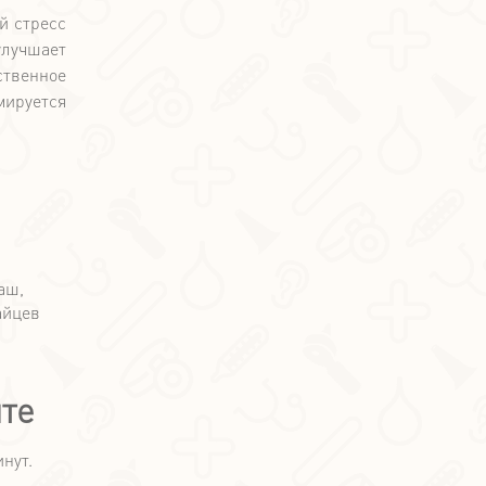
й стресс
улучшает
ственное
мируется
те
нут.