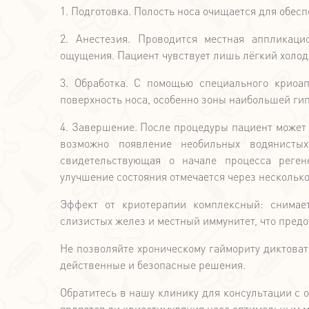
1. Подготовка. Полость носа очищается для обесп
2. Анестезия. Проводится местная аппликац
ощущения. Пациент чувствует лишь лёгкий холод
3. Обработка. С помощью специального криоа
поверхность носа, особенно зоны наибольшей гип
4. Завершение. После процедуры пациент может
возможно появление необильных водянистых
свидетельствующая о начале процесса реген
улучшение состояния отмечается через несколько
Эффект от криотерапии комплексный: снимает
слизистых желез и местный иммунитет, что пред
Не позволяйте хроническому гаймориту диктова
действенные и безопасные решения.
Обратитесь в нашу клинику для консультации с
является ли криостимуляция носа оптимальным м