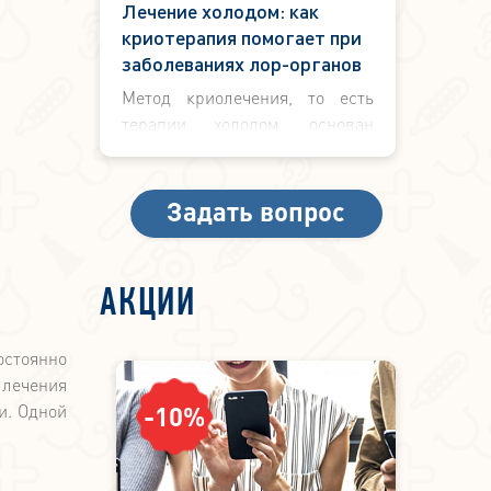
Лечение холодом: как
криотерапия помогает при
заболеваниях лор-органов
Метод криолечения, то есть
терапии холодом, основан
ответной реакции организма на
сверхнизкие температуры.
Задать вопрос
АКЦИИ
остоянно
 лечения
и. Одной
-10%
-5