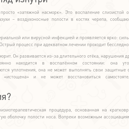
 просто «затяжной насморк». Это воспаление слизистой о
зухи – воздухоносные полости в костях черепа, сообща
Альма матер!
Студенты, посещающ
ериальной или вирусной инфекцией и проявляется ярко: силь
клинику в дни студе
. Острый процесс при адекватном лечении проходит бесследно
каникул, получают
10% на первичный
морит. Он развивается из-за длительного отёка, нарушения д
лор-врача. Для уч
оянно находится в воспалённом состоянии: она уто
акции просто пред
уются уплотнения, она не может выполнять свои защитные 
Условия акци
свой студенческий
 «истощена» и не может восстановиться самостояте
администратору кли
ресепшн и скажит
ия?
хотите оплатить пе
приём по акции со с
изиотерапевтическая процедура, основанная на кратков
10%.
тую оболочку полости носа. Вопреки возможным ассоциациям