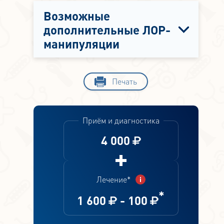
Возможные
дополнительные ЛОР-
манипуляции
Печать
Приём и диагностика
4 000
Лечение*
*
1 600
-
100