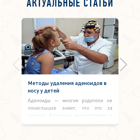
АКТУАЛЬНЫЕ СТАТЬИ
Методы удаления аденоидов в
Ос
носу у детей
ле
Аденоиды — многие родители не
Л
понаслышке знают, что это за
ор
диагноз. Аденоиды диагностируют в
в 
детском возрасте. Симптомы
н
болезни проявляются в зависимости
в
от степени разрастания
Во