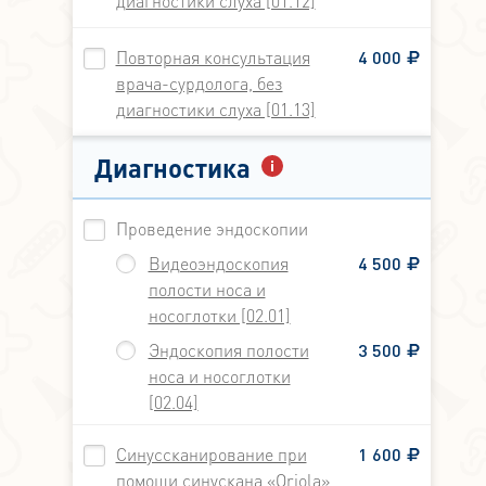
диагностики слуха [01.12]
Повторная консультация
4 000
врача-сурдолога, без
диагностики слуха [01.13]
Диагностика
Проведение эндоскопии
Видеоэндоскопия
4 500
полости носа и
носоглотки [02.01]
Эндоскопия полости
3 500
носа и носоглотки
[02.04]
Синуссканирование при
1 600
помощи синускана «Oriola»