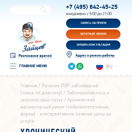
+7 (495)
642-45-25
ежедневно с 9:00 до 21:00
ЗАПИСЬ НА ПРИЕМ
ОБРАТНЫЙ ЗВОНОК
ОНЛАЙН-КОНСУЛЬТАЦИЯ
Адрес и режим работы
Расписание врачей
RU
ГЛАВНОЕ МЕНЮ
Главная
Лечение ЛОР заболеваний
(поиск по диагнозу)
Заболевания носа и
околоносовых пазух
Хронический
вазомоторный ринит (нейровегетативная
форма) - консервативное лечение цены на
услуги