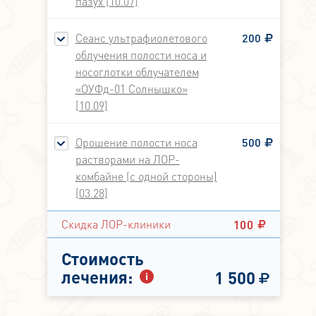
пазух [10.07]
Сеанс ультрафиолетового
200
облучения полости носа и
носоглотки облучателем
«ОУФд-01 Солнышко»
[10.09]
Орошение полости носа
500
растворами на ЛОР-
комбайне (с одной стороны)
[03.28]
100
Скидка ЛОР-клиники
Стоимость
лечения:
1 500