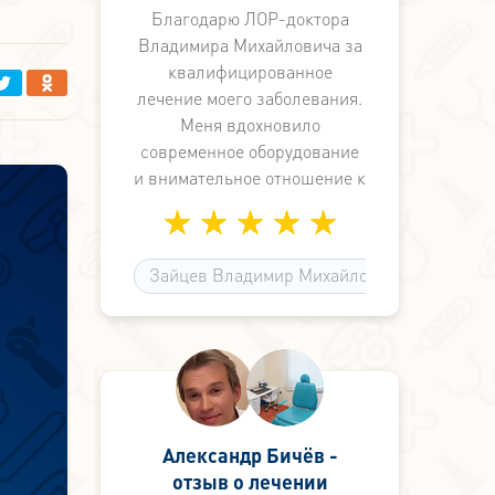
Благодарю ЛОР-доктора
Владимира Михайловича за
квалифицированное
лечение моего заболевания.
Меня вдохновило
современное оборудование
и внимательное отношение к
пациенту. В клинике
отличный коллектив
медработников. Так держать,
Зайцев Владимир Михайлович
доктор Зайцев!
и
Александр Бичёв -
отзыв о лечении