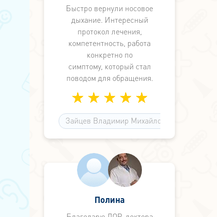
Быстро вернули носовое
дыхание. Интересный
протокол лечения,
компетентность, работа
конкретно по
симптому, который стал
поводом для обращения.
Видимо, этот формат
наилучший как
поликлинический,
Зайцев Владимир Михайлович
с этой стороны федеральные
медцентры на окраинах
города неудобны и
неконкретны, читают лекции
по
медицине вместо работы по
симптоматике. А здесь не
Полина
просто знают, а могут и
Благодарю ЛОР-доктора