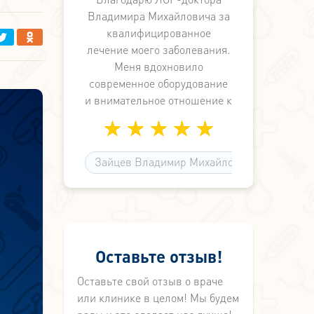
делают.
Владимира Михайловича за
квалифицированное
лечение моего заболевания.
Меня вдохновило
современное оборудование
и внимательное отношение к
пациенту. В клинике
отличный коллектив
медработников. Так держать,
Зайцев Владимир Михайлович
доктор Зайцев!
и
Оставьте отзыв!
Оставьте свой отзыв о враче
или клинике в целом! Мы будем