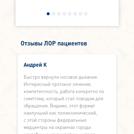
Отзывы ЛОР пациентов
Андрей К
Быстро вернули носовое дыхание.
Б
Интересный протокол лечения,
М
компетентность, работа конкретно по
л
симптому, который стал поводом для
в
обращения. Видимо, этот формат
и
наилучший как поликлинический,
В
с этой стороны федеральные
м
медцентры на окраинах города
З