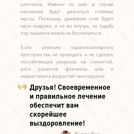
клетчатки. Именно по ним, в случае
нагноения будут двигаться гнойные
массы. Поскольку движения гноя будет
идти кнаружи, а не во внутрь, за судьбу
лор пациента можно не беспокоиться.
Если ревизию паратонзиллярного
пространства не проводить и не сделать
послабляющих разрезов на слизистой,
риск развития флегмоны шеи и
медиастинита возрастает многократно.
Друзья! Своевременное
и правильное лечение
обеспечит вам
скорейшее
выздоровление!