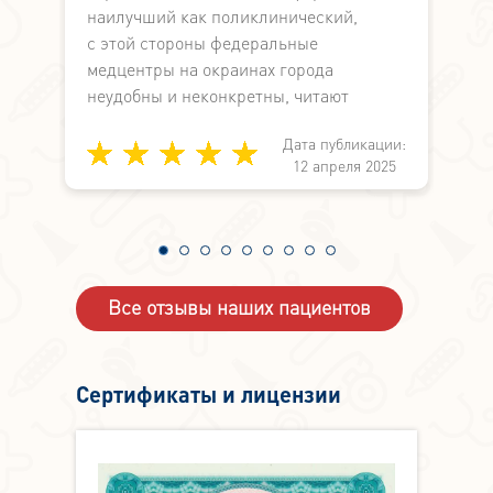
наилучший как поликлинический,
В
с этой стороны федеральные
м
медцентры на окраинах города
З
неудобны и неконкретны, читают
лекции по
Дата публикации:
медицине вместо работы по
и:
12 апреля 2025
симптоматике. А здесь не просто знают,
4
а могут и делают.
Все отзывы наших пациентов
Сертификаты и лицензии