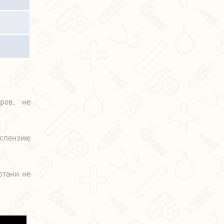
ров, не
успензию
ртани не