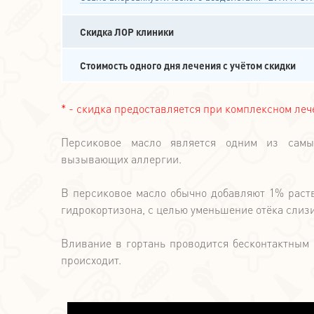
Скидка ЛОР клиники
Стоимость одного дня лечения с учётом скидки
* - скидка предоставляется при комплексном ле
Персиковое масло является одним из самы
вызывающих аллергии.
В персиковое масло обычно добавляют 1% раст
гидрокортизона, с целью уменьшение отёка слиз
Вливание в гортань проводится бесконтактным с
происходит.