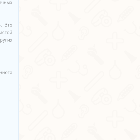
ичных
. Это
истой
других
нного