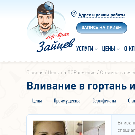
Адрес и режим работы
ЗАПИСЬ НА ПРИЕМ
УСЛУГИ
ЦЕНЫ
О К
Главная
Цены на ЛОР лечение
Стоимость лече
Вливание в гортань 
Цены
Преимущества
Сертификаты
Ста
Вливани
специал