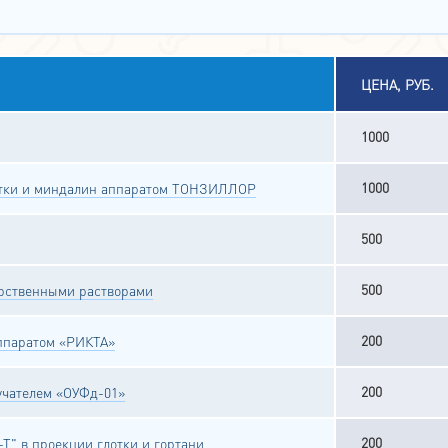
ЦЕНА, РУБ.
1000
1000
лотки и миндалин аппаратом ТОНЗИЛЛОР
500
500
арственными растворами
200
ппаратом «РИКТА»
200
лучателем «ОУФд-01»
200
Т" в проекции глотки и гортани