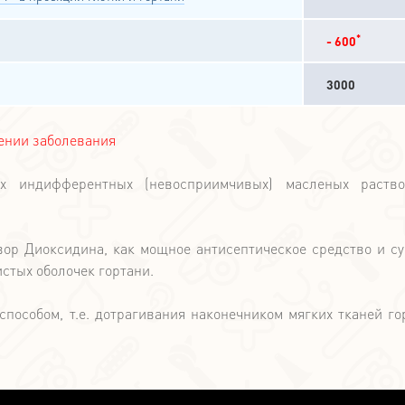
*
- 600
3000
чении заболевания
х индифферентных (невосприимчивых) масленых раство
вор Диоксидина, как мощное антисептическое средство и с
истых оболочек гортани.
пособом, т.е. дотрагивания наконечником мягких тканей го