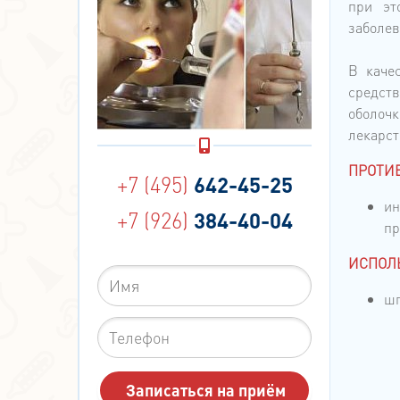
при эт
заболев
В каче
средств
оболочк
лекарст
ПРОТИ
+7 (495)
642-45-25
ин
+7 (926)
384-40-04
пр
ИСПОЛ
шп