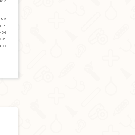
чём
чек.
ыми
тся
ное
ния
аты
Александр Бичёв - отзыв о лечении