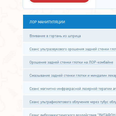
ЛОР МАНИПУЛЯЦИИ
Вливание в гортань из шприца
Сеанс ультразвукового орошения задней стенки г
Орошение задней стенки глотки на ЛОР-комбайне
Смазывание задней стенки глотки и миндалин лек
Сеанс магнитно-инфракрасной лазерной терапии а
Сеанс ультрафиолетового облучения через тубус об
Сеанс виброаккустического воздействия "ВИТАФОН-