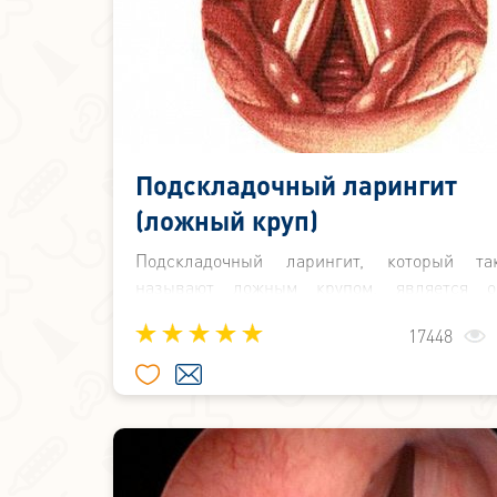
Подскладочный ларингит
(ложный круп)
Подскладочный ларингит, который т
называют ложным крупом, является о
воспалительным процессом, который 
17448
специфические клинические проявления. О
воспаления ограничивается подсклад
пространством гортани.