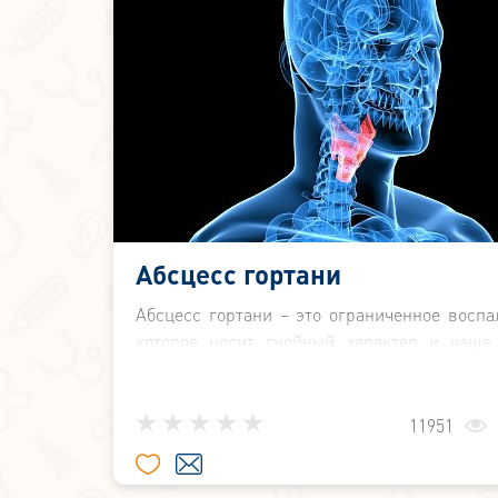
Абсцесс гортани
Абсцесс гортани – это ограниченное воспа
которое носит гнойный характер и чаще
локализуется в области черпаловидных хр
надгортанника.
11951