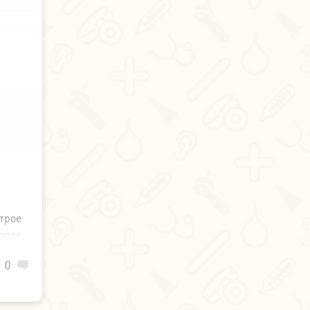
трое
рое
ани.
0
ских
 или