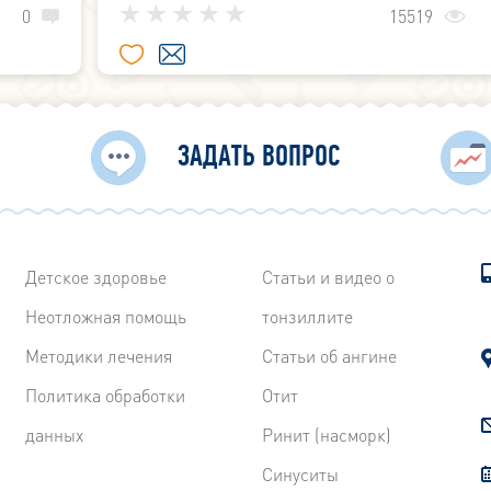
о­рые
бактериальные и вирусные инфекции, ожог, 
0
15519
в горле.
ЗАДАТЬ ВОПРОС
Детское здоровье
Статьи и видео о
Неотложная помощь
тонзиллите
Методики лечения
Статьи об ангине
Политика обработки
Отит
данных
Ринит (насморк)
Синуситы