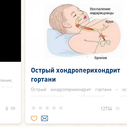
Острый хондроперихондрит
гортани
ление,
 всего
Острый хондроперихондрит гортани – ос
ящей и
воспалительное заболевание, кото
развивается в надхрящнице и хрящах горт
0
12734
Возникает он как следствие травматиче
повреждений различного характера
осложнений при заболеваниях гортани.