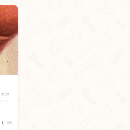
нное
чка.
нки,
кает
0