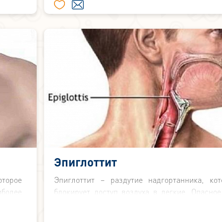
Эпиглоттит
оторое
Эпиглоттит – раздутие надгортанника, кот
иболее
блокирует доступ воздуха в легкие. Опасное
сной и
жизни состояние. Вызвать эпиглоттит м
ьными
множество факторов, среди кото