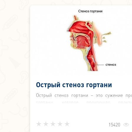
Острый стеноз гортани
Острый стеноз гортани – это сужение пр
гортани, которое произошло практи
мгновенно или в очень короткое в
Последствия возникновения такого сост
очень серьезны.
15420