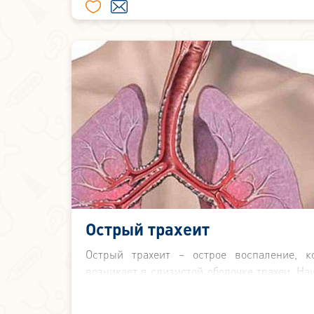
Острый трахеит
Острый трахеит – острое воспаление, к
возникает в слизистой оболочке трахеи. На
часто это заболевание возникает ранней ве
осенью и сочетается с острыми катарал