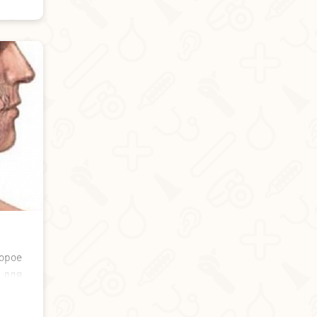
орое
 для
ожет
рых