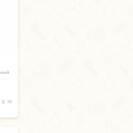
ьный
стом
елей
кки,
0