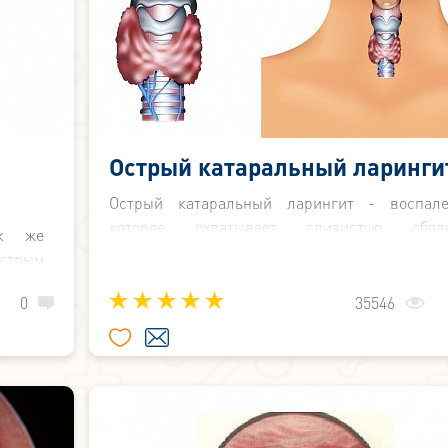
Острый катаральный ларинги
Острый катаральный ларингит - воспале
которое охватывает слизистую оболо
ак же
подслизистый слой и внутренние мышцы горт
стрым
Острый ларингит может иметь катараль
имеет
отёчную и флегмонозную форму воспалитель
0
35546
бласть
процесса.
очным