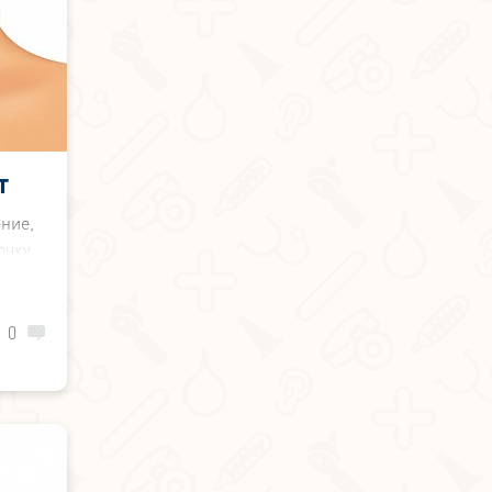
т
ние,
чку,
ани.
ную,
ного
0