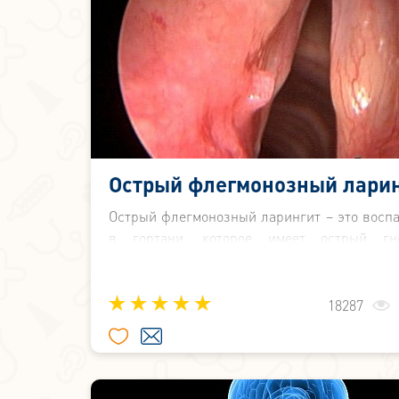
Острый флегмонозный лари
Острый флегмонозный ларингит – это восп
в гортани, которое имеет острый гн
характер. Гнойный процесс распространяе
подслизистый слой, а также мышцы и ск
гортани.
18287