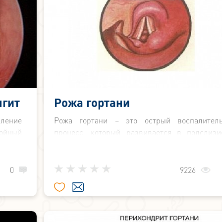
нгит
Рожа гортани
аление
Рожа гортани – это острый воспалител
ойный
процесс, который развивается в подслизи
тся на
слое гортаноглотки. В качестве возбудит
ладки
рожи гортани в основном выступают стрептоко
стафилококки, пневмококки.
0
9226