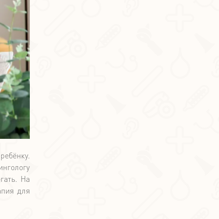
ребёнку.
ингологу
гать. На
апия для