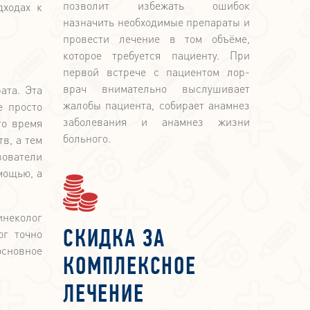
позволит избежать ошибок
дходах к
назначить необходимые препараты и
провести лечение в том объёме,
которое требуется пациенту. При
первой встрече с пациентом лор-
врач внимательно выслушивает
ата. Эта
жалобы пациента, собирает анамнез
е просто
заболевания и анамнез жизни
то время
больного.
в, а тем
зователи
мощью, а
инеколог
ог точно
СКИДКА ЗА
основное
КОМПЛЕКСНОЕ
ЛЕЧЕНИЕ