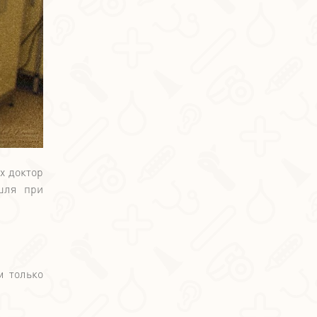
х доктор
шля при
м только