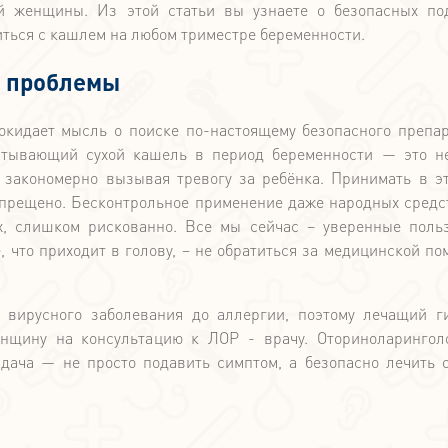
й женщины. Из этой статьи вы узнаете о безопасных по
иться с кашлем на любом триместре беременности.
ь проблемы
окидает мысль о поиске по-настоящему безопасного препар
атывающий сухой кашель в период беременности — это н
, закономерно вызывая тревогу за ребёнка. Принимать в э
прещено. Бесконтрольное применение даже народных средст
х, слишком рискованно. Все мы сейчас – уверенные поль
 что приходит в голову, – не обратиться за медицинской по
 вирусного заболевания до аллергии, поэтому лечащий г
нщину на консультацию к ЛОР - врачу. Оториноларингол
адача — не просто подавить симптом, а безопасно лечить 