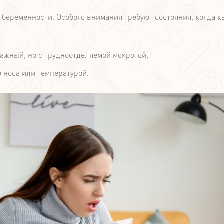
 беременности. Особого внимания требуют состояния, когда к
ажный, но с трудноотделяемой мокротой,
 носа или температурой.