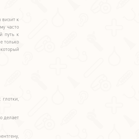
 визит к
му часто
й путь к
е только
 который
 глотки,
о делает
ентгену,