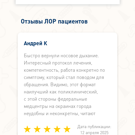
Отзывы ЛОР пациентов
Андрей К
Быстро вернули носовое дыхание.
Б
Интересный протокол лечения,
М
компетентность, работа конкретно по
л
симптому, который стал поводом для
в
обращения. Видимо, этот формат
и
наилучший как поликлинический,
В
с этой стороны федеральные
м
медцентры на окраинах города
З
неудобны и неконкретны, читают
лекции по
Дата публикации:
медицине вместо работы по
и:
12 апреля 2025
симптоматике. А здесь не просто знают,