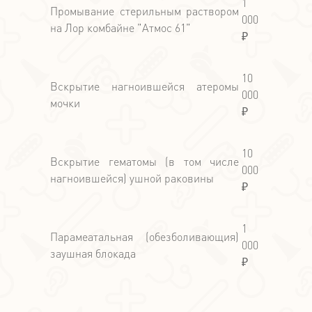
1
Промывание стерильным раствором
000
на Лор комбайне "Атмос 61"
₽
10
Вскрытие нагноившейся атеромы
000
мочки
₽
10
Вскрытие гематомы (в том числе
000
нагноившейся) ушной раковины
₽
1
Парамеатальная (обезболивающия)
000
заушная блокада
₽