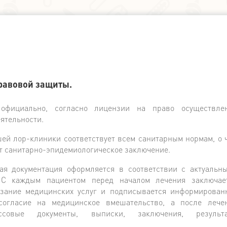
правовой защиты.
официально, согласно лицензии на право осуществле
ятельности.
й лор-клиники соответствует всем санитарным нормам, о 
т санитарно-эпидемиологическое заключение.
ая документация оформляется в соответствии с актуальн
 С каждым пациентом перед началом лечения заключае
азание медицинских услуг и подписывается информирован
согласие на медицинское вмешательство, а после лече
ссовые документы, выписки, заключения, результ