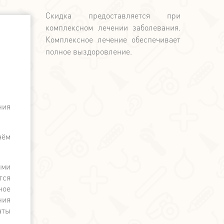
Скидка предоставляется при
комплексном лечении заболевания.
Комплексное лечение обеспечивает
полное выздоровление.
2. Финансовые гарантии.
ния
Мы официально сотруднича
государственной поддержкой.
наличному и безналичному ра
чём
чек.
ыми
тся
ное
ния
аты