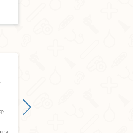
Александр Бичёв - отзыв о лечении
е
ор
ации: