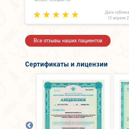
медицине вместо работы по симптоматике. А
Дата публик
здесь не просто знают, а могут и делают.
ции:
12 апреля 2
2024
Все отзывы наших пациентов
Сертификаты и лицензии