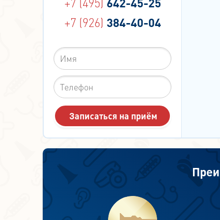
+7 (495)
642-45-25
+7 (926)
384-40-04
Преи