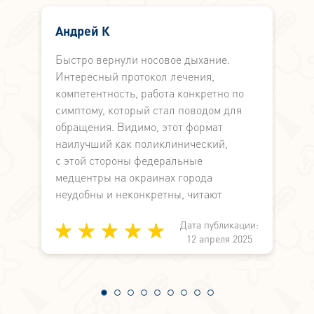
Андрей К
Быстро вернули носовое дыхание.
Б
Интересный протокол лечения,
М
компетентность, работа конкретно по
л
симптому, который стал поводом для
в
обращения. Видимо, этот формат
и
наилучший как поликлинический,
В
с этой стороны федеральные
м
медцентры на окраинах города
З
неудобны и неконкретны, читают
лекции по
Дата публикации:
медицине вместо работы по
и:
12 апреля 2025
симптоматике. А здесь не просто знают,
4
а могут и делают.