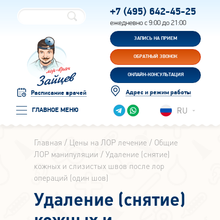
+7 (495)
642-45-25
ежедневно с 9:00 до 21:00
ЗАПИСЬ НА ПРИЕМ
ОБРАТНЫЙ ЗВОНОК
ОНЛАЙН-КОНСУЛЬТАЦИЯ
Адрес и режим работы
Расписание врачей
RU
ГЛАВНОЕ МЕНЮ
Главная
Цены на ЛОР лечение
Общие
ЛОР манипуляции
Удаление (снятие)
кожных и слизистых швов после лор
операций (один шов)
Удаление (снятие)
кожных и