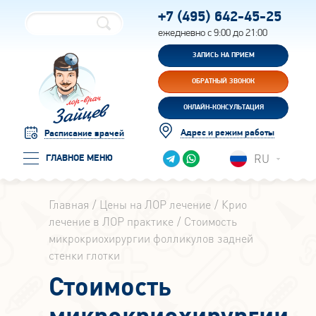
+7 (495)
642-45-25
ежедневно с 9:00 до 21:00
ЗАПИСЬ НА ПРИЕМ
ОБРАТНЫЙ ЗВОНОК
ОНЛАЙН-КОНСУЛЬТАЦИЯ
Адрес и режим работы
Расписание врачей
RU
ГЛАВНОЕ МЕНЮ
Главная
Цены на ЛОР лечение
Крио
лечение в ЛОР практике
Стоимость
микрокриохирургии фолликулов задней
стенки глотки
Стоимость
микрокриохирургии