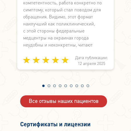
компетентность, работа конкретно по
л
симптому, который стал поводом для
в
обращения. Видимо, этот формат
и
наилучший как поликлинический,
В
с этой стороны федеральные
м
медцентры на окраинах города
З
неудобны и неконкретны, читают
лекции по
Дата публикации:
медицине вместо работы по
и:
12 апреля 2025
симптоматике. А здесь не просто знают,
4
а могут и делают.
Все отзывы наших пациентов
Сертификаты и лицензии