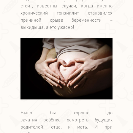
стоит, известны случаи, когда именно
хронический тонзиллит становился
причиной срыва беременности –
выкидыша, а это ужасно!
Было бы хорошо до
зачатия ребёнка осмотреть будущих
родителей: отца, и мать. И при