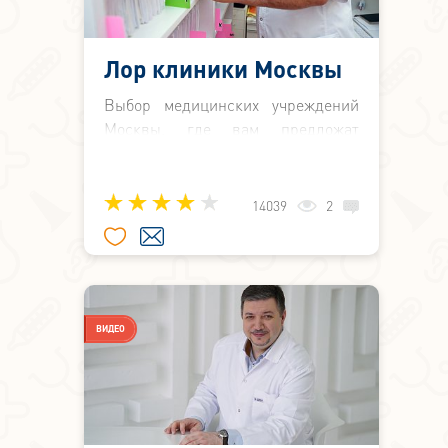
Лор клиники Москвы
Выбор медицинских учреждений
Москвы, где вам предложат
избавиться от заболеваний лор-
органов, велик: от районной
поликлиники до многопрофильных
14039
2
медицинских центров и частных
клиник. Как не ошибиться? Где вам
предложат качественные услуги?
ВИДЕО