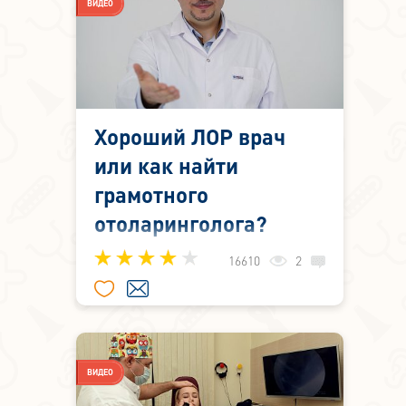
ВИДЕО
Хороший ЛОР врач
или как найти
грамотного
отоларинголога?
16610
2
Внезапная болезнь заставляет
озадачиться поиском хорошего
отоларинголога. До недавнего
времени, попасть на приём к
хорошему отоларингологу в
ВИДЕО
Москве было практически
невозможно. Единственный