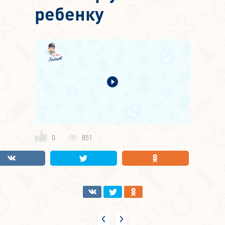
ребенку
0
851