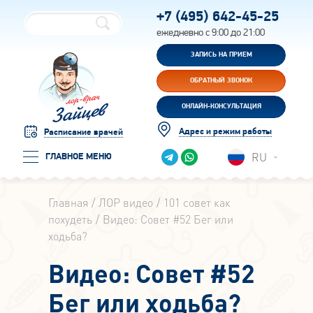
+7 (495)
642-45-25
ежедневно с 9:00 до 21:00
ЗАПИСЬ НА ПРИЕМ
ОБРАТНЫЙ ЗВОНОК
ОНЛАЙН-КОНСУЛЬТАЦИЯ
Адрес и режим работы
Расписание врачей
RU
ГЛАВНОЕ МЕНЮ
Главная
ЛОР видео
101 совет как
похудеть
Видео: Совет #52 Бег или
ходьба?
Видео: Совет #52
Бег или ходьба?