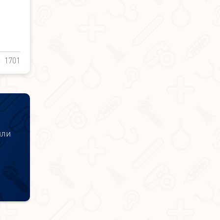
1701
или