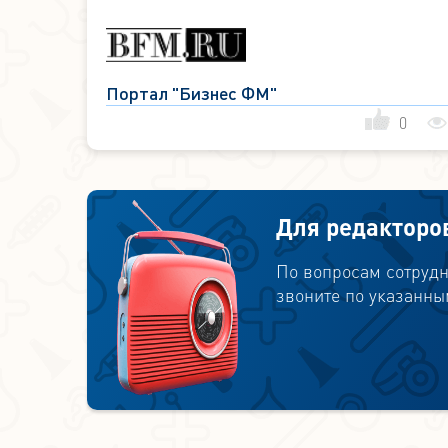
условиях пандемии?
Портал "Бизнес ФМ"
0
Для редакторо
По вопросам сотрудн
звоните по указанны