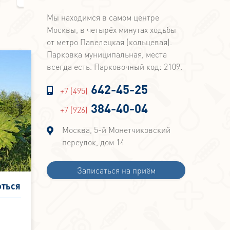
Газета "Вечерняя
Газета "Доктор и
Мы находимся в самом центре
Москва"
Пациент" №1
Москвы, в четырёх минутах ходьбы
от метро Павелецкая (кольцевая).
Парковка муниципальная, места
всегда есть. Парковочный код: 2109.
642-45-25
+7 (495)
384-40-04
+7 (926)
Москва, 5-й Монетчиковский
переулок, дом 14
Записаться на приём
оться