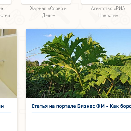
ое
Журнал «Слово и
Агентство «РИА
остей
Дело»
Новости»
ин
Статья на портале Бизнес ФМ - Как бор
с борщевиком? - 1 сентября 2018