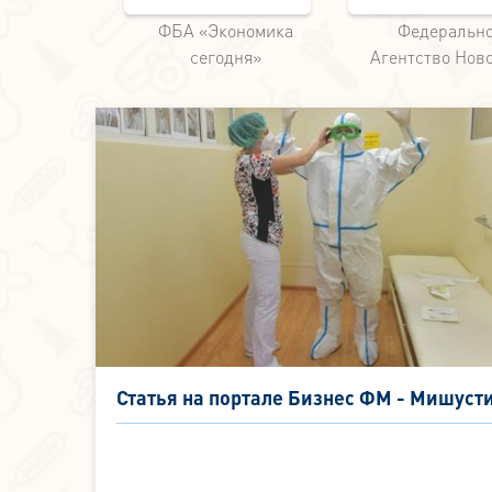
усская
ФБА «Экономика
Федеральн
нета
сегодня»
Агентство Нов
Статья на портале Бизнес ФМ - Мишуст
потребовал обеспечить безопасность
работы медиков. Возможно ли это в