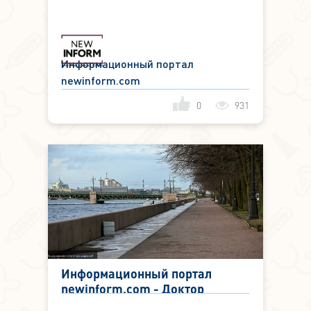
заболеваемости COVID-19 в
России
Информационный портал
newinform.com
0
931
Информационный портал
newinform.com - Доктор
Зайцев назвал мудрым