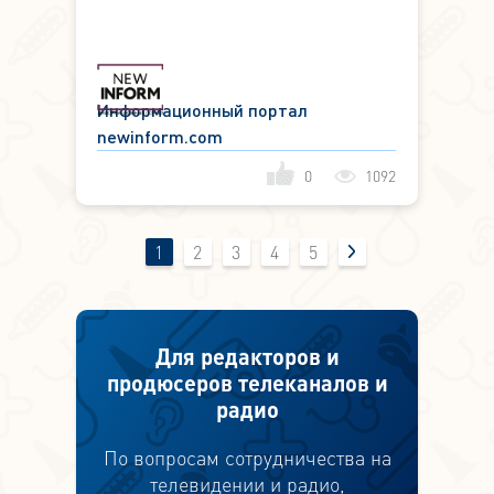
препарат от коронавируса
лучше зарубежных
Информационный портал
newinform.com
0
1092
1
2
3
4
5
Для редакторов и
продюсеров телеканалов и
радио
По вопросам сотрудничества на
телевидении и радио,