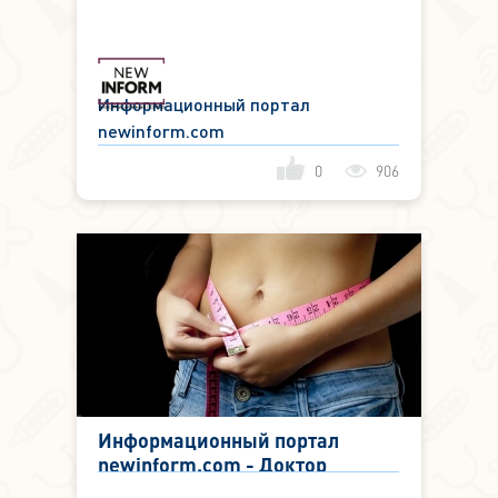
решение Беглова ввести
локдаун в Петербурге в 2020
году
Информационный портал
newinform.com
0
906
Информационный портал
newinform.com - Доктор
Зайцев назвал ключевой