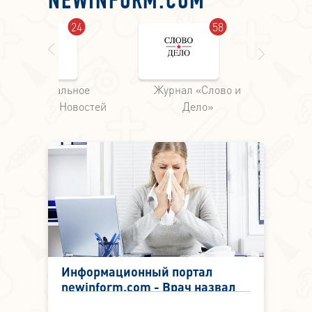
NEWINFORM.COM
24
58
Федеральное
Журнал «Слово и
Аг
Агентство Новостей
Дело»
Информационный портал
newinform.com - Врач назвал
три заболевания, которыми