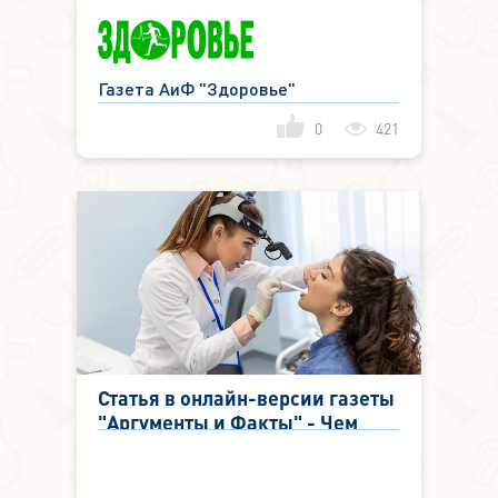
Газета АиФ "Здоровье"
0
421
Статья в онлайн-версии газеты
"Аргументы и Факты" - Чем
опасен стенозирующий
ларинготрахеит и как с ним
справляться?