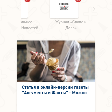
Федеральное
Журнал «Слово и
Аг
Агентство Новостей
Дело»
Статья в онлайн-версии газеты
"Аргументы и Факты" - Можно
ли есть мороженое при
насморке?