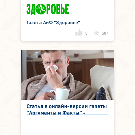
Газета АиФ "Здоровье"
0
507
Статья в онлайн-версии газеты
"Аргументы и Факты" -
Болезненная приправа. ЛОР
рассказал, почему соль
приводит к насморку