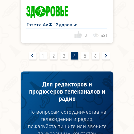
Газета АиФ "Здоровье"
0
421
1
2
3
4
5
6
Для редакторов и
продюсеров телеканалов и
радио
По вопросам сотрудничества на
телевидении и радио,
пожалуйста пишите или звоните
по указанным контактам