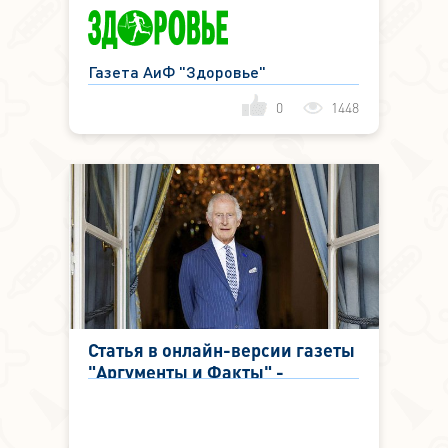
Газета АиФ "Здоровье"
0
1448
Статья в онлайн-версии газеты
"Аргументы и Факты" -
Неощутимо. Врач рассказал,
почему у Карла III из-за
лечения пропал вкус