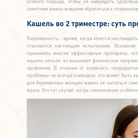
особого подхода, чтобы не навредить здоров
симптоме важно вовремя обратиться к оторинола
Кашель во 2 триместре: суть п
Беременность - время, когда хочется наслаждать
становится настоящим испытанием. Основная
принимать многие эффективные препараты, что
кашель нельзя: он вызывает физическое напряже
организма. В отличие от влажного, непродукт
проблемы не всегда очевидна: это может быть ка
для беременных женщин важно не пытаться самос
врачу. Это тот случай, когда самолечение особен