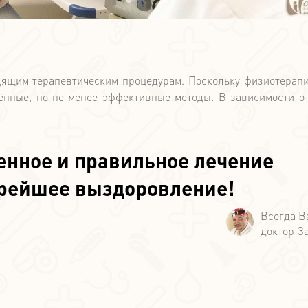
дящим терапевтическим процедурам. Поскольку физиотерапи
ённые, но не менее эффективные методы. В зависимости о
енное и правильное лечение
орейшее выздоровление!