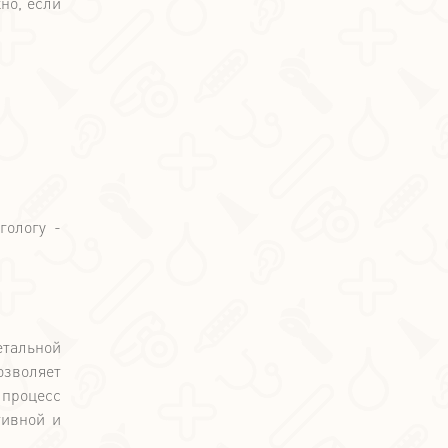
но, если
гологу -
етальной
озволяет
процесс
тивной и