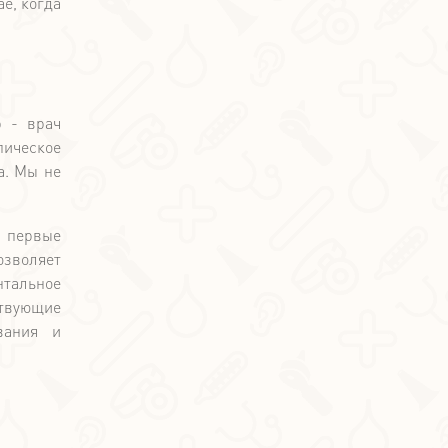
е, когда
р - врач
ическое
а. Мы не
в первые
озволяет
нтальное
ствующие
вания и