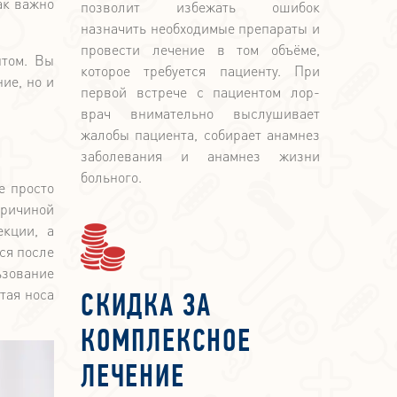
ак важно
позволит избежать ошибок
назначить необходимые препараты и
провести лечение в том объёме,
птом. Вы
которое требуется пациенту. При
ие, но и
первой встрече с пациентом лор-
врач внимательно выслушивает
жалобы пациента, собирает анамнез
заболевания и анамнез жизни
больного.
е просто
причиной
екции, а
ся после
ьзование
тая носа
СКИДКА ЗА
КОМПЛЕКСНОЕ
ЛЕЧЕНИЕ