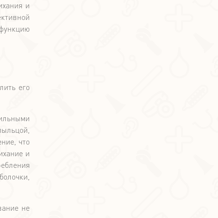
ихания и
ективной
 функцию
лить его
бильными
пыльцой,
ние, что
ихание и
ебления
болочки,
вание не