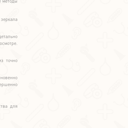
е методы
зеркала
детально
осмотре.
из точно
гновенно
вершенно
ства для