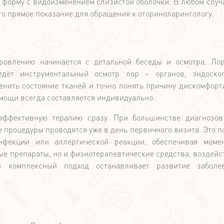
форму с видоизменением слизистой оболочки. В любом случа
то прямое показание для обращения к оториноларингологу.
овлению начинается с детальной беседы и осмотра. Ло
дёт инструментальный осмотр лор – органов, эндоскоп
енить состояние тканей и точно понять причину дискомфорт
мощи всегда составляется индивидуально.
эффективную терапию сразу. При большинстве диагнозо
процедуры проводятся уже в день первичного визита. Это п
инфекции или аллергической реакции, обеспечивая моме
ые препараты, но и физиотерапевтические средства, воздей
й комплексный подход останавливает развитие заболе