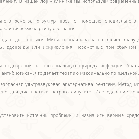
овления. В нашей лор - клинике мы используем современны
ьного осмотра структур носа с помощью специального 
 клиническую картину состояния.
андарт диагностики. Миниатюрная камера позволяет врачу 
пы, аденоиды или искривления, незаметные при обычном 
и подозрении на бактериальную природу инфекции. Анал
к антибиотикам, что делает терапию максимально прицельной.
езопасная ультразвуковая альтернатива рентгену. Метод м
жно для диагностики острого синусита. Исследование со
установить источник проблемы и назначить верные сред