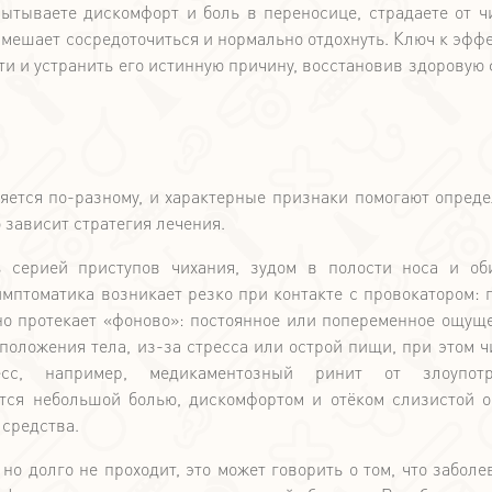
ытываете дискомфорт и боль в переносице, страдаете от ч
 мешает сосредоточиться и нормально отдохнуть. Ключ к эфф
йти и устранить его истинную причину, восстановив здоровую
яется по-разному, и характерные признаки помогают опреде
о зависит стратегия лечения.
ь серией приступов чихания, зудом в полости носа и о
мптоматика возникает резко при контакте с провокатором: 
о протекает «фоново»: постоянное или попеременное ощуще
положения тела, из-за стресса или острой пищи, при этом ч
сс, например, медикаментозный ринит от злоупотр
тся небольшой болью, дискомфортом и отёком слизистой о
 средства.
о долго не проходит, это может говорить о том, что заболе