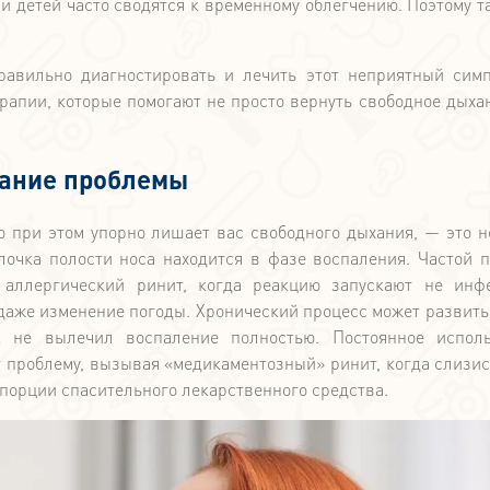
и детей часто сводятся к временному облегчению. Поэтому т
равильно диагностировать и лечить этот неприятный сим
рапии, которые помогают не просто вернуть свободное дыхан
сание проблемы
о при этом упорно лишает вас свободного дыхания, — это н
олочка полости носа находится в фазе воспаления. Частой 
 аллергический ринит, когда реакцию запускают не инф
 даже изменение погоды. Хронический процесс может развить
ек не вылечил воспаление полностью. Постоянное испол
 проблему, вызывая «медикаментозный» ринит, когда слизис
 порции спасительного лекарственного средства.