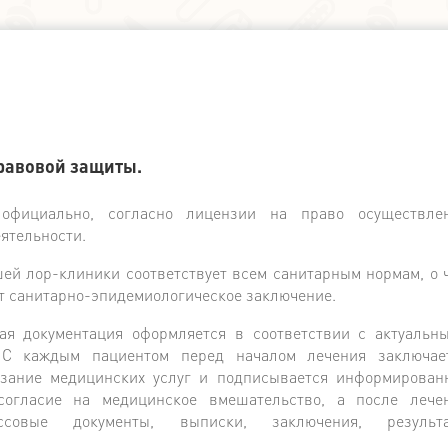
правовой защиты.
официально, согласно лицензии на право осуществле
ятельности.
й лор-клиники соответствует всем санитарным нормам, о 
т санитарно-эпидемиологическое заключение.
ая документация оформляется в соответствии с актуальн
 С каждым пациентом перед началом лечения заключае
азание медицинских услуг и подписывается информирован
согласие на медицинское вмешательство, а после лече
ссовые документы, выписки, заключения, результ