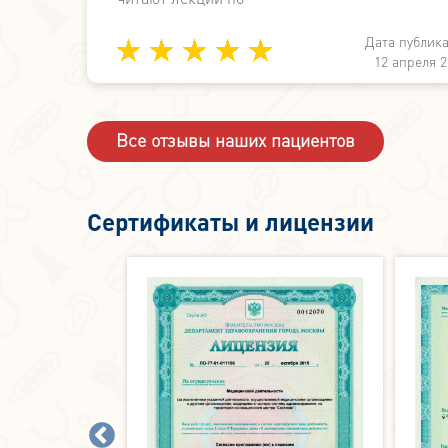
медицине вместо работы по симптоматике. А
Дата публик
здесь не просто знают, а могут и делают.
ции:
12 апреля 2
2024
Все отзывы наших пациентов
Сертификаты и лицензии