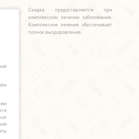
Скидка предоставляется при
комплексном лечении заболевания.
Комплексное лечение обеспечивает
полное выздоровление.
2. Финансовые гарантии.
ния
Мы официально сотруднича
государственной поддержкой.
наличному и безналичному ра
чём
чек.
ыми
тся
ное
ния
аты