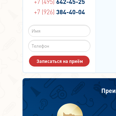
+7 (495)
642-45-25
+7 (926)
384-40-04
Преи