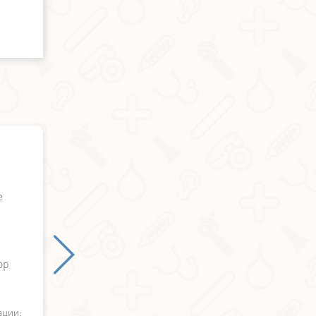
Александр Бичёв - отзыв о лечении
е
ор
ации: