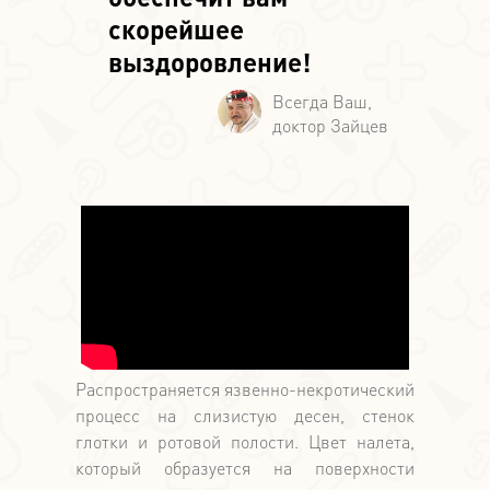
скорейшее
выздоровление!
Распространяется язвенно-некротический
процесс на слизистую десен, стенок
глотки и ротовой полости. Цвет налета,
который образуется на поверхности