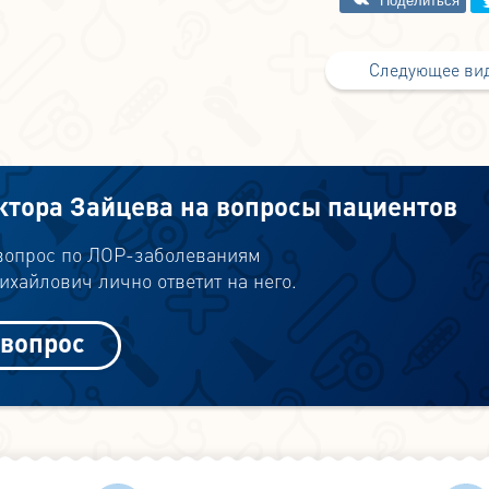
Следующее ви
ктора Зайцева на вопросы пациентов
 вопрос по ЛОР-заболеваниям
хайлович лично ответит на него.
 вопрос