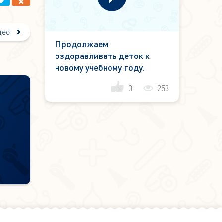
део
Продолжаем
оздоравливать деток к
новому учебному году.
0
253