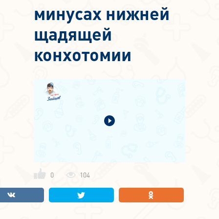
минусах нижней
щадящей
конхотомии
0
104