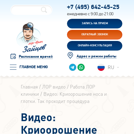
+7 (495)
642-45-25
ежедневно с 9:00 до 21:00
ЗАПИСЬ НА ПРИЕМ
ОБРАТНЫЙ ЗВОНОК
ОНЛАЙН-КОНСУЛЬТАЦИЯ
Адрес и режим работы
Расписание врачей
RU
ГЛАВНОЕ МЕНЮ
Главная
ЛОР видео
Работа ЛОР
клиники
Видео: Криоорошение носа и
глотки. Так проходит процедура
Видео:
Криоорошение