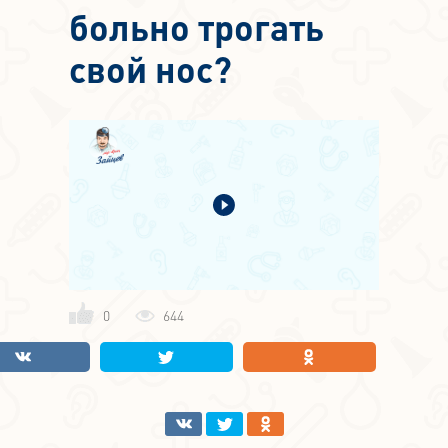
больно трогать
свой нос?
0
644